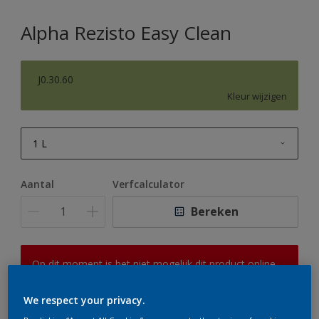
Alpha Rezisto Easy Clean
J0.30.60
Kleur wijzigen
1 L
1 L
Aantal
Verfcalculator
2,5 L
Bereken
5 L
10 L
Op dit moment is het niet mogelijk dit product online
te bestellen. Houd de website in de gaten, we werken
er hard aan om de voorraad aan te vullen.
We respect your privacy.