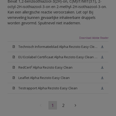
Bevat 1,2-benzisothiazool-3(2H)-on, C(M)IT/MIT(3:1), 2-
octyl-2H-isothiazool-3-on en 2-methyl-2H-isothiazool-3-on.
Kan een allergische reactie veroorzaken. Let op! Bij
verneveling kunnen gevaarlijke inhaleerbare druppels
worden gevormd. Spuitnevel niet inademen.
Download Adobe Reader
Technisch Informatieblad Alpha Rezisto Easy Clean (PDF)
EU Ecolabel Certificaat Alpha Rezisto Easy Clean Mat
RedCert² Alpha Rezisto Easy Clean
Leaflet Alpha Rezisto Easy Clean
Testrapport Alpha Rezisto Easy Clean
1
2