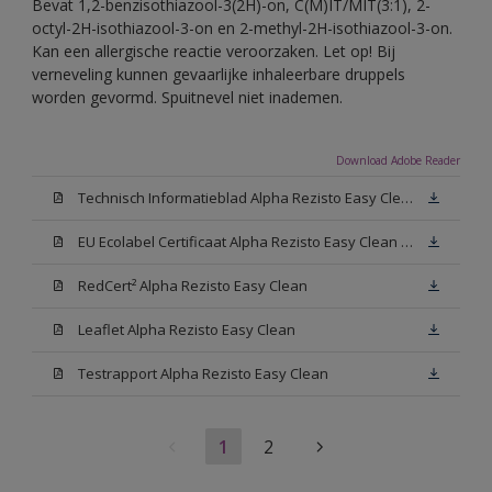
Bevat 1,2-benzisothiazool-3(2H)-on, C(M)IT/MIT(3:1), 2-
octyl-2H-isothiazool-3-on en 2-methyl-2H-isothiazool-3-on.
Kan een allergische reactie veroorzaken. Let op! Bij
verneveling kunnen gevaarlijke inhaleerbare druppels
worden gevormd. Spuitnevel niet inademen.
Download Adobe Reader
Technisch Informatieblad Alpha Rezisto Easy Clean (PDF)
EU Ecolabel Certificaat Alpha Rezisto Easy Clean Mat
RedCert² Alpha Rezisto Easy Clean
Leaflet Alpha Rezisto Easy Clean
Testrapport Alpha Rezisto Easy Clean
1
2