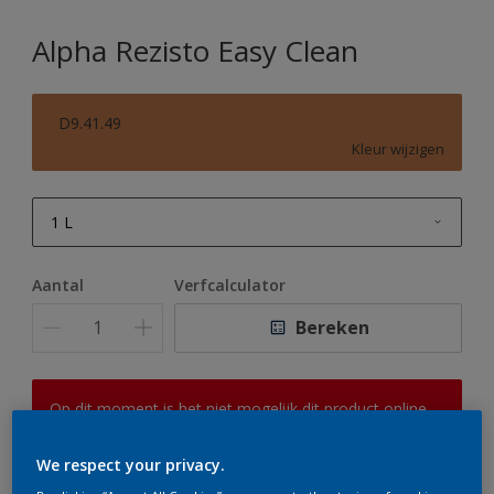
Alpha Rezisto Easy Clean
D9.41.49
Kleur wijzigen
1 L
1 L
Aantal
Verfcalculator
2,5 L
Bereken
5 L
10 L
Op dit moment is het niet mogelijk dit product online
te bestellen. Houd de website in de gaten, we werken
er hard aan om de voorraad aan te vullen.
We respect your privacy.