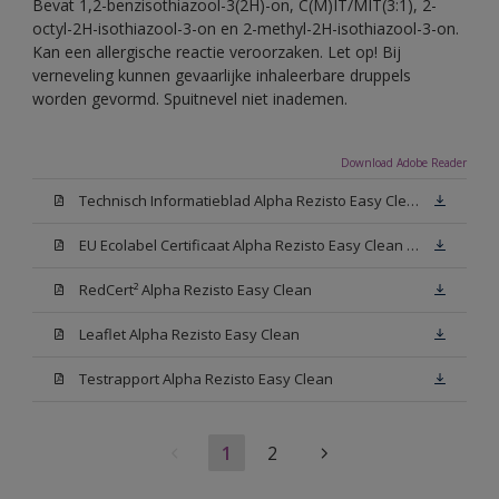
Bevat 1,2-benzisothiazool-3(2H)-on, C(M)IT/MIT(3:1), 2-
octyl-2H-isothiazool-3-on en 2-methyl-2H-isothiazool-3-on.
Kan een allergische reactie veroorzaken. Let op! Bij
verneveling kunnen gevaarlijke inhaleerbare druppels
worden gevormd. Spuitnevel niet inademen.
Download Adobe Reader
Technisch Informatieblad Alpha Rezisto Easy Clean (PDF)
EU Ecolabel Certificaat Alpha Rezisto Easy Clean Mat
RedCert² Alpha Rezisto Easy Clean
Leaflet Alpha Rezisto Easy Clean
Testrapport Alpha Rezisto Easy Clean
1
2