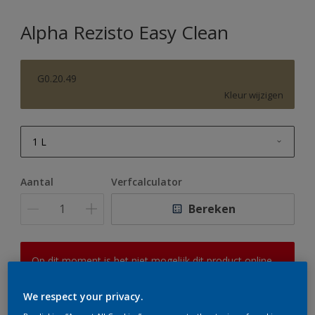
Alpha Rezisto Easy Clean
G0.20.49
Kleur wijzigen
1 L
1 L
Aantal
Verfcalculator
2,5 L
Bereken
5 L
10 L
Op dit moment is het niet mogelijk dit product online
te bestellen. Houd de website in de gaten, we werken
er hard aan om de voorraad aan te vullen.
We respect your privacy.