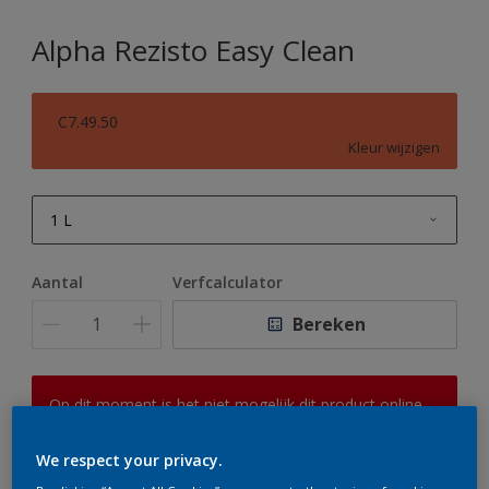
Alpha Rezisto Easy Clean
C7.49.50
Kleur wijzigen
1 L
1 L
Aantal
Verfcalculator
2,5 L
Bereken
5 L
10 L
Op dit moment is het niet mogelijk dit product online
te bestellen. Houd de website in de gaten, we werken
er hard aan om de voorraad aan te vullen.
We respect your privacy.