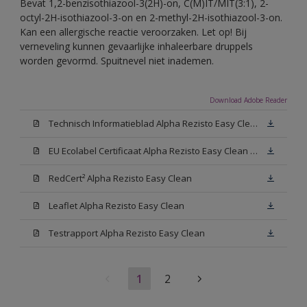
Bevat 1,2-benzisothiazool-3(2H)-on, C(M)IT/MIT(3:1), 2-
octyl-2H-isothiazool-3-on en 2-methyl-2H-isothiazool-3-on.
Kan een allergische reactie veroorzaken. Let op! Bij
verneveling kunnen gevaarlijke inhaleerbare druppels
worden gevormd. Spuitnevel niet inademen.
Download Adobe Reader
Technisch Informatieblad Alpha Rezisto Easy Clean (PDF)
EU Ecolabel Certificaat Alpha Rezisto Easy Clean Mat
RedCert² Alpha Rezisto Easy Clean
Leaflet Alpha Rezisto Easy Clean
Testrapport Alpha Rezisto Easy Clean
1
2