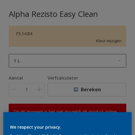
Alpha Rezisto Easy Clean
F5.14.84
Kleur wijzigen
1 L
1 L
Aantal
Verfcalculator
2,5 L
Bereken
5 L
10 L
Op dit moment is het niet mogelijk dit product online
te bestellen. Houd de website in de gaten, we werken
er hard aan om de voorraad aan te vullen.
We respect your privacy.