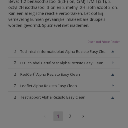
Bevat 1,2-benzisothiazool-3(2H)-on, C(M)IT/MIT(3:1), 2-
octyl-2H-isothiazool-3-on en 2-methyl-2H-isothiazool-3-on.
Kan een allergische reactie veroorzaken. Let op! Bij
verneveling kunnen gevaarlijke inhaleerbare druppels
worden gevormd. Spuitnevel niet inademen.
Download Adobe Reader
Technisch Informatieblad Alpha Rezisto Easy Clean (PDF)
EU Ecolabel Certificaat Alpha Rezisto Easy Clean Mat
RedCert² Alpha Rezisto Easy Clean
Leaflet Alpha Rezisto Easy Clean
Testrapport Alpha Rezisto Easy Clean
1
2