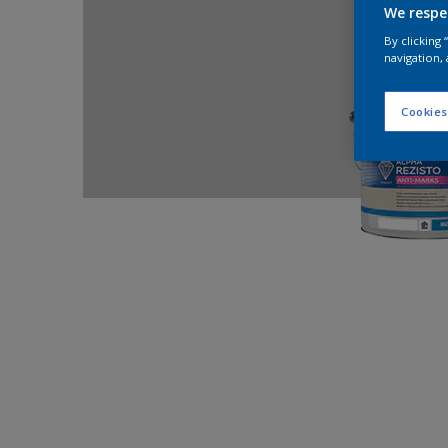
We respe
By clicking
navigation, 
Cookies