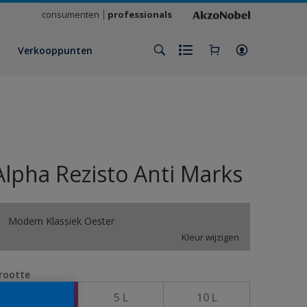
consumenten
professionals
Verkooppunten
Alpha Rezisto Anti Marks
Modern Klassiek Oester
Kleur wijzigen
rootte
1 L
5 L
10 L