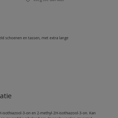
eld schoenen en tassen, met extra lange
atie
H-isothiazool-3-on en 2-methyl-2H-isothiazool-3-on. Kan