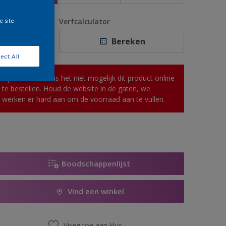
e site
antal
Verfcalculator
Bereken
ect All
Op dit moment is het niet mogelijk dit product online
te bestellen. Houd de website in de gaten, we
werken er hard aan om de voorraad aan te vullen.
Boodschappenlijst
Vind een winkel
Voeg toe aan klus