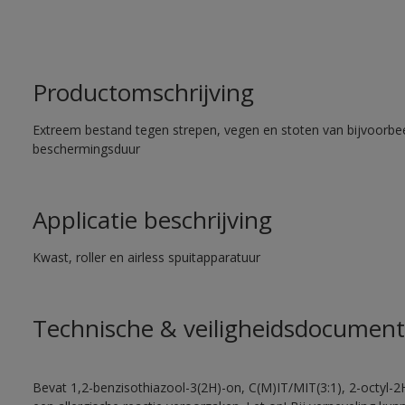
Productomschrijving
Extreem bestand tegen strepen, vegen en stoten van bijvoorbe
beschermingsduur
Applicatie beschrijving
Kwast, roller en airless spuitapparatuur
Technische & veiligheidsdocument
Bevat 1,2-benzisothiazool-3(2H)-on, C(M)IT/MIT(3:1), 2-octyl-2