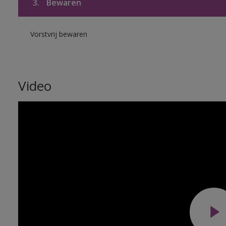
3.
Bewaren
Vorstvrij bewaren
Video