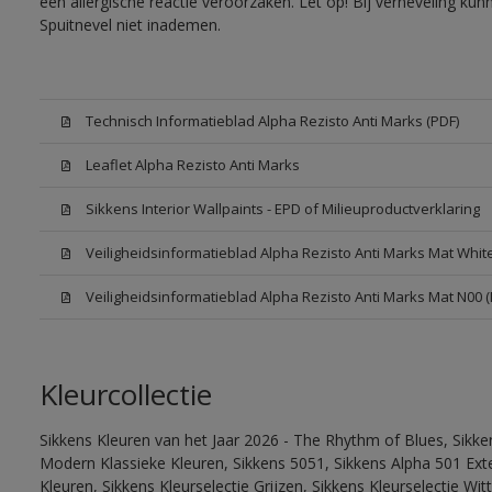
een allergische reactie veroorzaken. Let op! Bij verneveling ku
Spuitnevel niet inademen.
Technisch Informatieblad Alpha Rezisto Anti Marks (PDF)
Leaflet Alpha Rezisto Anti Marks
Sikkens Interior Wallpaints - EPD of Milieuproductverklaring
Veiligheidsinformatieblad Alpha Rezisto Anti Marks Mat Whi
Veiligheidsinformatieblad Alpha Rezisto Anti Marks Mat N00 
Kleurcollectie
Sikkens Kleuren van het Jaar 2026 - The Rhythm of Blues, Sikke
Modern Klassieke Kleuren, Sikkens 5051, Sikkens Alpha 501 Exte
Kleuren, Sikkens Kleurselectie Grijzen, Sikkens Kleurselectie Wi