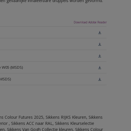
nnen gevaarlijke inhaleerbare druppels worden gevormd.
Download Adobe Reader
te W05 (MSDS)
(MSDS)
ns Colour Futures 2025, Sikkens RIJKS Kleuren, Sikkens
rior , Sikkens ACC naar RAL, Sikkens Kleurselectie
tten, Sikkens Van Gogh Collectie kleuren, Sikkens Colour