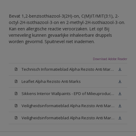
Bevat 1,2-benzisothiazool-3(2H)-on, C(M)IT/MIT(3:1), 2-
octyl-2H-isothiazool-3-on en 2-methyl-2H-isothiazool-3-on.
Kan een allergische reactie veroorzaken. Let op! Bij
verneveling kunnen gevaarlijke inhaleerbare druppels
worden gevormd. Spuitnevel niet inademen.
Download Adobe Reader
Technisch Informatieblad Alpha Rezisto Anti Marks (PDF)
Leaflet Alpha Rezisto Anti Marks
Sikkens Interior Wallpaints - EPD of Milieuproductverklaring
Veiligheidsinformatieblad Alpha Rezisto Anti Marks Mat White W05 (MSDS)
Veiligheidsinformatieblad Alpha Rezisto Anti Marks Mat N00 (MSDS)