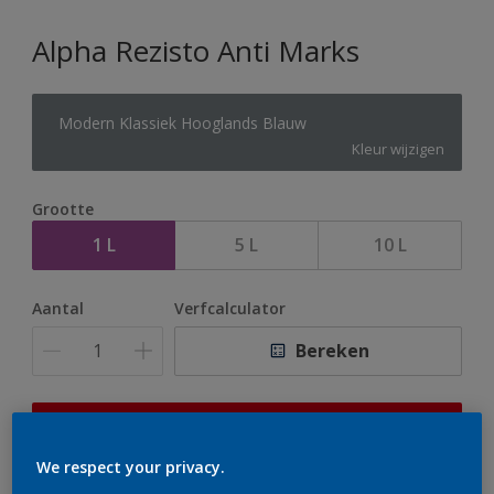
Alpha Rezisto Anti Marks
Modern Klassiek Hooglands Blauw
Kleur wijzigen
Grootte
1 L
5 L
10 L
Aantal
Verfcalculator
Bereken
Op dit moment is het niet mogelijk dit product online
te bestellen. Houd de website in de gaten, we werken
We respect your privacy.
er hard aan om de voorraad aan te vullen.