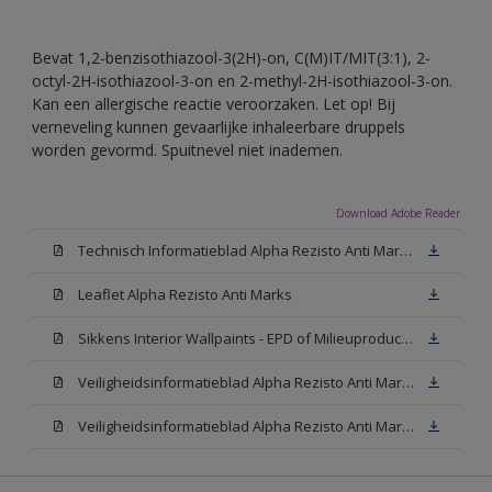
Bevat 1,2-benzisothiazool-3(2H)-on, C(M)IT/MIT(3:1), 2-
octyl-2H-isothiazool-3-on en 2-methyl-2H-isothiazool-3-on.
Kan een allergische reactie veroorzaken. Let op! Bij
verneveling kunnen gevaarlijke inhaleerbare druppels
worden gevormd. Spuitnevel niet inademen.
Download Adobe Reader
Technisch Informatieblad Alpha Rezisto Anti Marks (PDF)
Leaflet Alpha Rezisto Anti Marks
Sikkens Interior Wallpaints - EPD of Milieuproductverklaring
Veiligheidsinformatieblad Alpha Rezisto Anti Marks Mat White W05 (MSDS)
Veiligheidsinformatieblad Alpha Rezisto Anti Marks Mat N00 (MSDS)