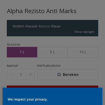
Alpha Rezisto Anti Marks
Modern Klassiek Rococo Blauw
Kleur wijzigen
Grootte
1 L
5 L
10 L
Aantal
Verfcalculator
Bereken
Op dit moment is het niet mogelijk dit product online
te bestellen. Houd de website in de gaten, we werken
We respect your privacy.
er hard aan om de voorraad aan te vullen.