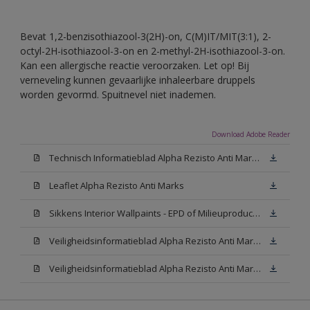
Bevat 1,2-benzisothiazool-3(2H)-on, C(M)IT/MIT(3:1), 2-
octyl-2H-isothiazool-3-on en 2-methyl-2H-isothiazool-3-on.
Kan een allergische reactie veroorzaken. Let op! Bij
verneveling kunnen gevaarlijke inhaleerbare druppels
worden gevormd. Spuitnevel niet inademen.
Download Adobe Reader
Technisch Informatieblad Alpha Rezisto Anti Marks (PDF)
Leaflet Alpha Rezisto Anti Marks
Sikkens Interior Wallpaints - EPD of Milieuproductverklaring
Veiligheidsinformatieblad Alpha Rezisto Anti Marks Mat White W05 (MSDS)
Veiligheidsinformatieblad Alpha Rezisto Anti Marks Mat N00 (MSDS)