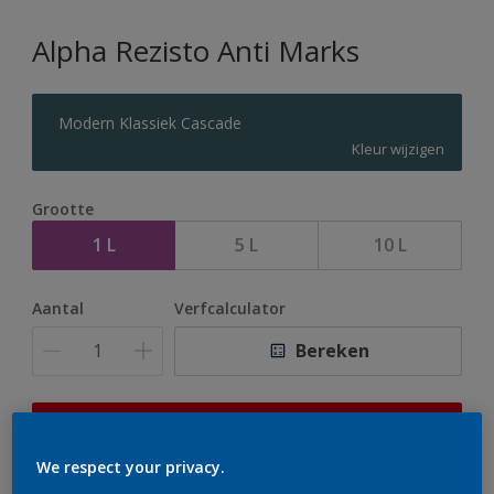
Alpha Rezisto Anti Marks
Modern Klassiek Cascade
Kleur wijzigen
Grootte
1 L
5 L
10 L
Aantal
Verfcalculator
Bereken
Op dit moment is het niet mogelijk dit product online
te bestellen. Houd de website in de gaten, we werken
We respect your privacy.
er hard aan om de voorraad aan te vullen.