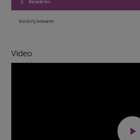
3.
Bewaren
Vorstvrij bewaren
Video