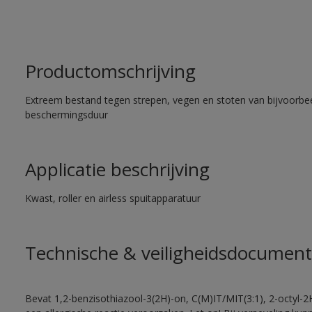
Productomschrijving
Extreem bestand tegen strepen, vegen en stoten van bijvoorbe
beschermingsduur
Applicatie beschrijving
Kwast, roller en airless spuitapparatuur
Technische & veiligheidsdocument
Bevat 1,2-benzisothiazool-3(2H)-on, C(M)IT/MIT(3:1), 2-octyl-2