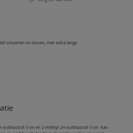
eld schoenen en tassen, met extra lange
atie
H-isothiazool-3-on en 2-methyl-2H-isothiazool-3-on. Kan