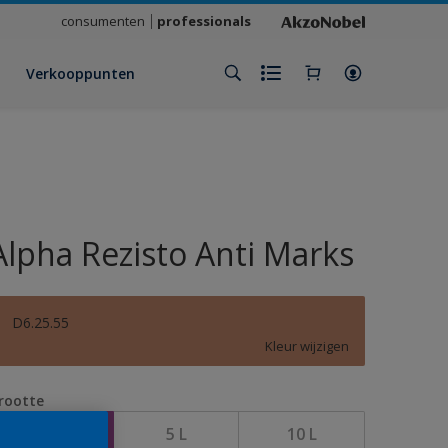
consumenten
professionals
Verkooppunten
Alpha Rezisto Anti Marks
D6.25.55
Kleur wijzigen
rootte
1 L
5 L
10 L