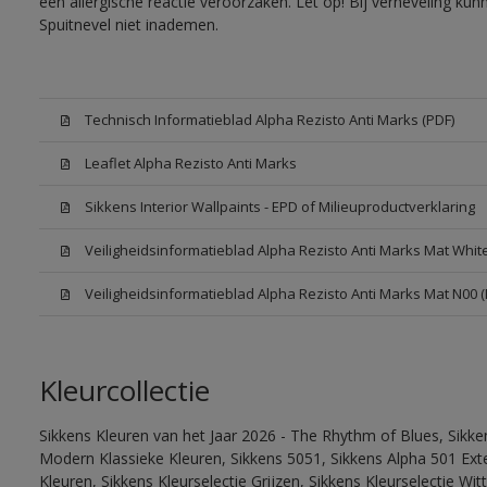
een allergische reactie veroorzaken. Let op! Bij verneveling ku
Spuitnevel niet inademen.
Technisch Informatieblad Alpha Rezisto Anti Marks (PDF)
Leaflet Alpha Rezisto Anti Marks
Sikkens Interior Wallpaints - EPD of Milieuproductverklaring
Veiligheidsinformatieblad Alpha Rezisto Anti Marks Mat Whi
Veiligheidsinformatieblad Alpha Rezisto Anti Marks Mat N00 
Kleurcollectie
Sikkens Kleuren van het Jaar 2026 - The Rhythm of Blues, Sikke
Modern Klassieke Kleuren, Sikkens 5051, Sikkens Alpha 501 Exte
Kleuren, Sikkens Kleurselectie Grijzen, Sikkens Kleurselectie Wi