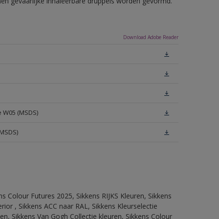
nnen gevaarlijke inhaleerbare druppels worden gevormd.
Download Adobe Reader
te W05 (MSDS)
(MSDS)
ns Colour Futures 2025, Sikkens RIJKS Kleuren, Sikkens
rior , Sikkens ACC naar RAL, Sikkens Kleurselectie
tten, Sikkens Van Gogh Collectie kleuren, Sikkens Colour