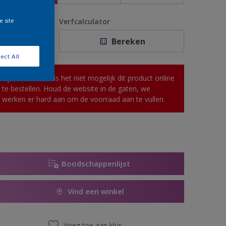
e site
antal
Verfcalculator
Bereken
ect All
Op dit moment is het niet mogelijk dit product online
te bestellen. Houd de website in de gaten, we
werken er hard aan om de voorraad aan te vullen.
Boodschappenlijst
Vind een winkel
Voeg toe aan klus