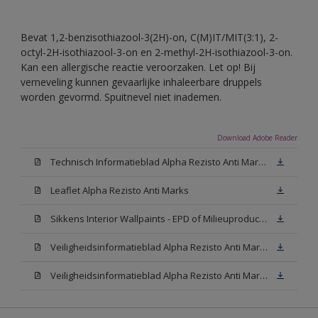
Bevat 1,2-benzisothiazool-3(2H)-on, C(M)IT/MIT(3:1), 2-
octyl-2H-isothiazool-3-on en 2-methyl-2H-isothiazool-3-on.
Kan een allergische reactie veroorzaken. Let op! Bij
verneveling kunnen gevaarlijke inhaleerbare druppels
worden gevormd. Spuitnevel niet inademen.
Download Adobe Reader
Technisch Informatieblad Alpha Rezisto Anti Marks (PDF)
Leaflet Alpha Rezisto Anti Marks
Sikkens Interior Wallpaints - EPD of Milieuproductverklaring
Veiligheidsinformatieblad Alpha Rezisto Anti Marks Mat White W05 (MSDS)
Veiligheidsinformatieblad Alpha Rezisto Anti Marks Mat N00 (MSDS)