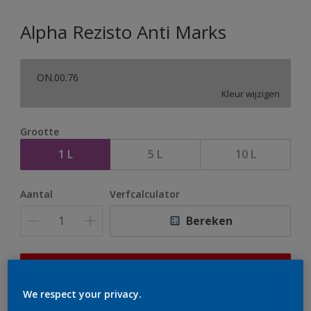
Alpha Rezisto Anti Marks
ON.00.76
Kleur wijzigen
Grootte
1 L
5 L
10 L
Aantal
Verfcalculator
Bereken
Op dit moment is het niet mogelijk dit product online
te bestellen. Houd de website in de gaten, we werken
We respect your privacy.
er hard aan om de voorraad aan te vullen.