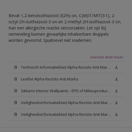
Bevat 1,2-benzisothiazool-3(2H)-on, C(M)IT/MIT(3:1), 2-
octyl-2H-isothiazool-3-on en 2-methyl-2H-isothiazool-3-on.
Kan een allergische reactie veroorzaken. Let op! Bij
verneveling kunnen gevaarlijke inhaleerbare druppels
worden gevormd. Spuitnevel niet inademen.
Download Adobe Reader
Technisch Informatieblad Alpha Rezisto Anti Marks (PDF)
Leaflet Alpha Rezisto Anti Marks
Sikkens Interior Wallpaints - EPD of Milieuproductverklaring
Veiligheidsinformatieblad Alpha Rezisto Anti Marks Mat White W05 (MSDS)
Veiligheidsinformatieblad Alpha Rezisto Anti Marks Mat N00 (MSDS)