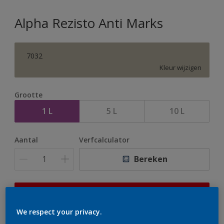
Alpha Rezisto Anti Marks
7032
Kleur wijzigen
Grootte
1 L
5 L
10 L
Aantal
Verfcalculator
Bereken
Op dit moment is het niet mogelijk dit product online
te bestellen. Houd de website in de gaten, we werken
We respect your privacy.
er hard aan om de voorraad aan te vullen.