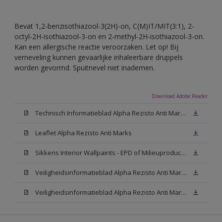
Bevat 1,2-benzisothiazool-3(2H)-on, C(M)IT/MIT(3:1), 2-
octyl-2H-isothiazool-3-on en 2-methyl-2H-isothiazool-3-on.
Kan een allergische reactie veroorzaken. Let op! Bij
verneveling kunnen gevaarlijke inhaleerbare druppels
worden gevormd. Spuitnevel niet inademen.
Download Adobe Reader
Technisch Informatieblad Alpha Rezisto Anti Marks (PDF)
Leaflet Alpha Rezisto Anti Marks
Sikkens Interior Wallpaints - EPD of Milieuproductverklaring
Veiligheidsinformatieblad Alpha Rezisto Anti Marks Mat White W05 (MSDS)
Veiligheidsinformatieblad Alpha Rezisto Anti Marks Mat N00 (MSDS)