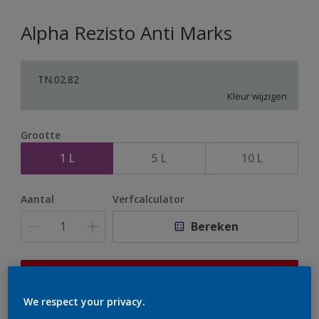
Alpha Rezisto Anti Marks
TN.02.82
Kleur wijzigen
Grootte
1 L
5 L
10 L
Aantal
Verfcalculator
Bereken
Op dit moment is het niet mogelijk dit product online
te bestellen. Houd de website in de gaten, we werken
We respect your privacy.
er hard aan om de voorraad aan te vullen.