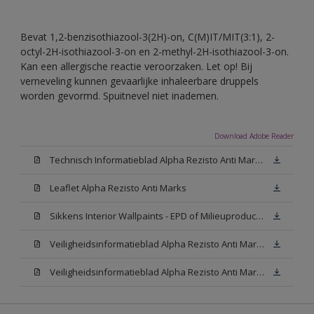
Bevat 1,2-benzisothiazool-3(2H)-on, C(M)IT/MIT(3:1), 2-
octyl-2H-isothiazool-3-on en 2-methyl-2H-isothiazool-3-on.
Kan een allergische reactie veroorzaken. Let op! Bij
verneveling kunnen gevaarlijke inhaleerbare druppels
worden gevormd. Spuitnevel niet inademen.
Download Adobe Reader
Technisch Informatieblad Alpha Rezisto Anti Marks (PDF)
Leaflet Alpha Rezisto Anti Marks
Sikkens Interior Wallpaints - EPD of Milieuproductverklaring
Veiligheidsinformatieblad Alpha Rezisto Anti Marks Mat White W05 (MSDS)
Veiligheidsinformatieblad Alpha Rezisto Anti Marks Mat N00 (MSDS)