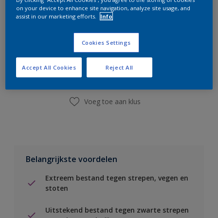
on your device to enhance site navigation, analyze site usage, and
assist in our marketing efforts.
Info
Boodschappenlijst
Cookies Settings
Accept All Cookies
Reject All
Vind een winkel
Voeg toe aan klus
Belangrijkste voordelen
Extreem bestand tegen strepen, vegen en
stoten
Uitstekend bestand tegen zwarte strepen