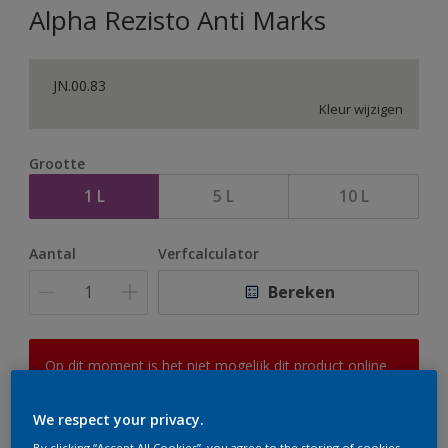
Alpha Rezisto Anti Marks
JN.00.83
Kleur wijzigen
Grootte
1 L
5 L
10 L
Aantal
Verfcalculator
Bereken
Op dit moment is het niet mogelijk dit product online
te bestellen. Houd de website in de gaten, we werken
er hard aan om de voorraad aan te vullen.
We respect your privacy.
By clicking “Accept All Cookies”, you agree to the storing of cookies