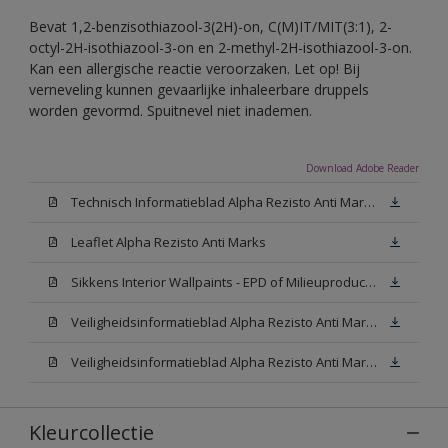
Bevat 1,2-benzisothiazool-3(2H)-on, C(M)IT/MIT(3:1), 2-
octyl-2H-isothiazool-3-on en 2-methyl-2H-isothiazool-3-on.
Kan een allergische reactie veroorzaken. Let op! Bij
verneveling kunnen gevaarlijke inhaleerbare druppels
worden gevormd. Spuitnevel niet inademen.
Download Adobe Reader
Technisch Informatieblad Alpha Rezisto Anti Marks (PDF)
Leaflet Alpha Rezisto Anti Marks
Sikkens Interior Wallpaints - EPD of Milieuproductverklaring
Veiligheidsinformatieblad Alpha Rezisto Anti Marks Mat White W05 (MSDS)
Veiligheidsinformatieblad Alpha Rezisto Anti Marks Mat N00 (MSDS)
Kleurcollectie