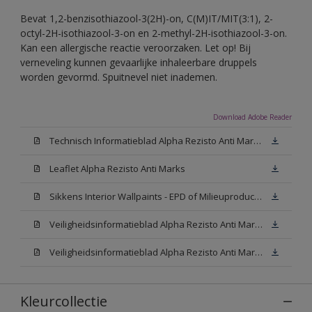
Bevat 1,2-benzisothiazool-3(2H)-on, C(M)IT/MIT(3:1), 2-
octyl-2H-isothiazool-3-on en 2-methyl-2H-isothiazool-3-on.
Kan een allergische reactie veroorzaken. Let op! Bij
verneveling kunnen gevaarlijke inhaleerbare druppels
worden gevormd. Spuitnevel niet inademen.
Download Adobe Reader
Technisch Informatieblad Alpha Rezisto Anti Marks (PDF)
Leaflet Alpha Rezisto Anti Marks
Sikkens Interior Wallpaints - EPD of Milieuproductverklaring
Veiligheidsinformatieblad Alpha Rezisto Anti Marks Mat White W05 (MSDS)
Veiligheidsinformatieblad Alpha Rezisto Anti Marks Mat N00 (MSDS)
Kleurcollectie