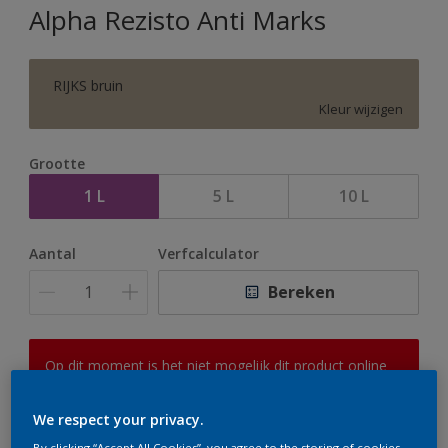
Alpha Rezisto Anti Marks
RIJKS bruin
Kleur wijzigen
Grootte
1 L
5 L
10 L
Aantal
Verfcalculator
Bereken
Op dit moment is het niet mogelijk dit product online
te bestellen. Houd de website in de gaten, we werken
er hard aan om de voorraad aan te vullen.
We respect your privacy.
By clicking “Accept All Cookies”, you agree to the storing of cookies