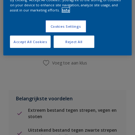
on your device to enhance site navigation, analyze site usage, and
assist in our marketing efforts.
Info
Boodschappenlijst
Cookies Settings
Accept All Cookies
Reject All
Vind een winkel
Voeg toe aan klus
Belangrijkste voordelen
Extreem bestand tegen strepen, vegen en
stoten
Uitstekend bestand tegen zwarte strepen