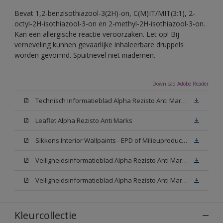
Bevat 1,2-benzisothiazool-3(2H)-on, C(M)IT/MIT(3:1), 2-
octyl-2H-isothiazool-3-on en 2-methyl-2H-isothiazool-3-on.
Kan een allergische reactie veroorzaken. Let op! Bij
verneveling kunnen gevaarlijke inhaleerbare druppels
worden gevormd. Spuitnevel niet inademen.
Download Adobe Reader
Technisch Informatieblad Alpha Rezisto Anti Marks (PDF)
Leaflet Alpha Rezisto Anti Marks
Sikkens Interior Wallpaints - EPD of Milieuproductverklaring
Veiligheidsinformatieblad Alpha Rezisto Anti Marks Mat White W05 (MSDS)
Veiligheidsinformatieblad Alpha Rezisto Anti Marks Mat N00 (MSDS)
Kleurcollectie