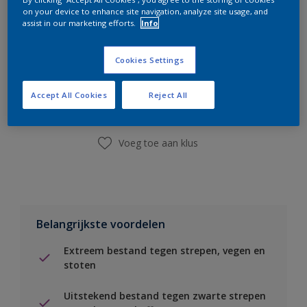
on your device to enhance site navigation, analyze site usage, and
assist in our marketing efforts.
Info
Boodschappenlijst
Cookies Settings
Accept All Cookies
Reject All
Vind een winkel
Voeg toe aan klus
Belangrijkste voordelen
Extreem bestand tegen strepen, vegen en
stoten
Uitstekend bestand tegen zwarte strepen