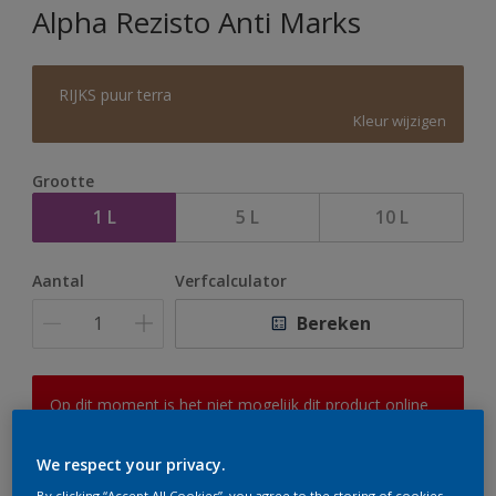
Alpha Rezisto Anti Marks
RIJKS puur terra
Kleur wijzigen
Grootte
1 L
5 L
10 L
Aantal
Verfcalculator
Bereken
Op dit moment is het niet mogelijk dit product online
te bestellen. Houd de website in de gaten, we werken
er hard aan om de voorraad aan te vullen.
We respect your privacy.
By clicking “Accept All Cookies”, you agree to the storing of cookies