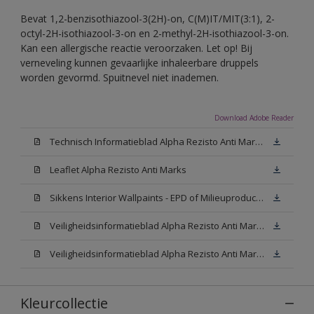
Bevat 1,2-benzisothiazool-3(2H)-on, C(M)IT/MIT(3:1), 2-
octyl-2H-isothiazool-3-on en 2-methyl-2H-isothiazool-3-on.
Kan een allergische reactie veroorzaken. Let op! Bij
verneveling kunnen gevaarlijke inhaleerbare druppels
worden gevormd. Spuitnevel niet inademen.
Download Adobe Reader
Technisch Informatieblad Alpha Rezisto Anti Marks (PDF)
Leaflet Alpha Rezisto Anti Marks
Sikkens Interior Wallpaints - EPD of Milieuproductverklaring
Veiligheidsinformatieblad Alpha Rezisto Anti Marks Mat White W05 (MSDS)
Veiligheidsinformatieblad Alpha Rezisto Anti Marks Mat N00 (MSDS)
Kleurcollectie