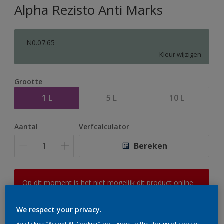
Alpha Rezisto Anti Marks
N0.07.65
Kleur wijzigen
Grootte
1 L
5 L
10 L
Aantal
Verfcalculator
Bereken
Op dit moment is het niet mogelijk dit product online
te bestellen. Houd de website in de gaten, we werken
er hard aan om de voorraad aan te vullen.
We respect your privacy.
By clicking “Accept All Cookies”, you agree to the storing of cookies