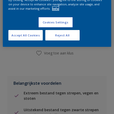
on your device to enhance site navigation, analyze site usage, and
assist in our marketing efforts.
Info
Boodschappenlijst
Cookies Settings
Accept All Cookies
Reject All
Vind een winkel
Voeg toe aan klus
Belangrijkste voordelen
Extreem bestand tegen strepen, vegen en
stoten
Uitstekend bestand tegen zwarte strepen