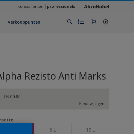
consumenten
professionals
Verkooppunten
Alpha Rezisto Anti Marks
LN.00.86
Kleur wijzigen
rootte
1 L
5 L
10 L