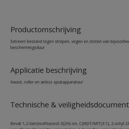
Productomschrijving
Extreem bestand tegen strepen, vegen en stoten van bijvoorbe
beschermingsduur
Applicatie beschrijving
Kwast, roller en airless spuitapparatuur
Technische & veiligheidsdocument
Bevat 1,2-benzisothiazool-3(2H)-on, C(M)IT/MIT(3:1), 2-octyl-2