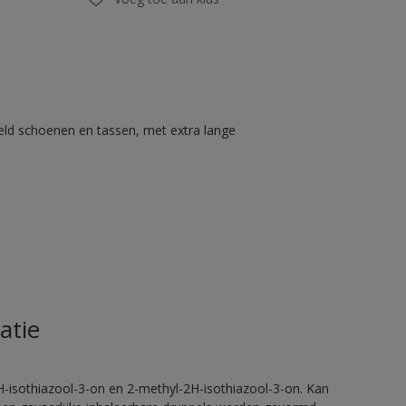
eld schoenen en tassen, met extra lange
atie
H-isothiazool-3-on en 2-methyl-2H-isothiazool-3-on. Kan