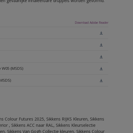
nnen gevaarlijke inhaleerbare druppels worden gevormd.
Download Adobe Reader
te W05 (MSDS)
(MSDS)
ns Colour Futures 2025, Sikkens RIJKS Kleuren, Sikkens
rior , Sikkens ACC naar RAL, Sikkens Kleurselectie
tten, Sikkens Van Gogh Collectie kleuren, Sikkens Colour