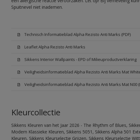
een allergische reactie veroorzaken. Let op! Bij verneveling ku
Spuitnevel niet inademen.
Technisch Informatieblad Alpha Rezisto Anti Marks (PDF)
Leaflet Alpha Rezisto Anti Marks
Sikkens Interior Wallpaints - EPD of Milieuproductverklaring
Veiligheidsinformatieblad Alpha Rezisto Anti Marks Mat Whi
Veiligheidsinformatieblad Alpha Rezisto Anti Marks Mat N00 
Kleurcollectie
Sikkens Kleuren van het Jaar 2026 - The Rhythm of Blues, Sikke
Modern Klassieke Kleuren, Sikkens 5051, Sikkens Alpha 501 Exte
Kleuren, Sikkens Kleurselectie Grijzen, Sikkens Kleurselectie Wi