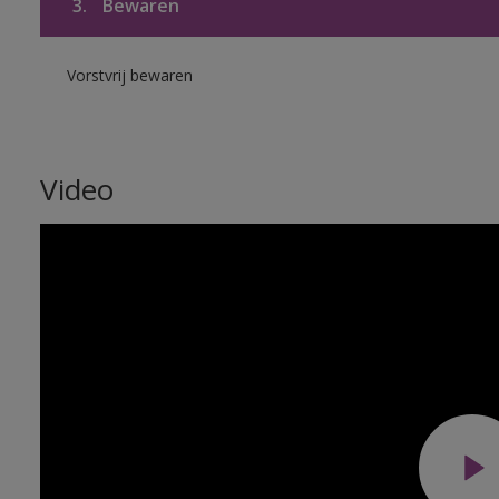
3.
Bewaren
Vorstvrij bewaren
Video