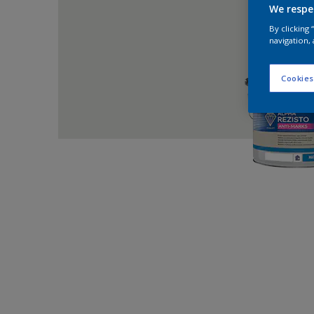
We respe
By clicking
navigation, 
Cookies