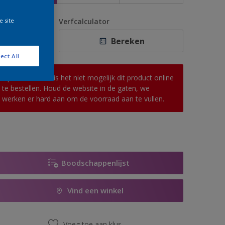
e site
antal
Verfcalculator
Bereken
ect All
Op dit moment is het niet mogelijk dit product online
te bestellen. Houd de website in de gaten, we
werken er hard aan om de voorraad aan te vullen.
Boodschappenlijst
Vind een winkel
Voeg toe aan klus