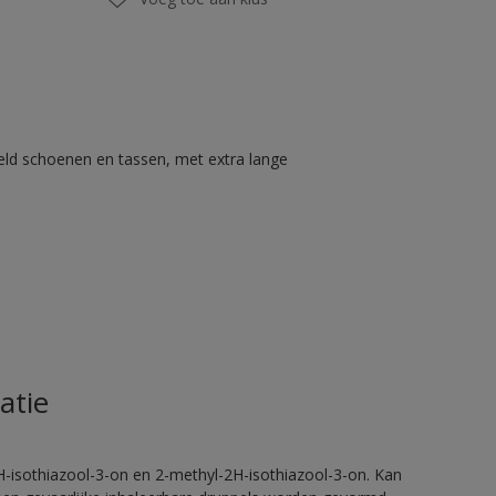
eld schoenen en tassen, met extra lange
atie
H-isothiazool-3-on en 2-methyl-2H-isothiazool-3-on. Kan