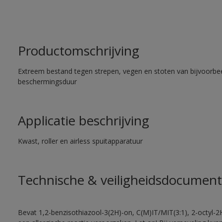
Productomschrijving
Extreem bestand tegen strepen, vegen en stoten van bijvoorbe
beschermingsduur
Applicatie beschrijving
Kwast, roller en airless spuitapparatuur
Technische & veiligheidsdocument
Bevat 1,2-benzisothiazool-3(2H)-on, C(M)IT/MIT(3:1), 2-octyl-2