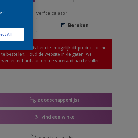
e site
antal
Verfcalculator
Bereken
ect All
Op dit moment is het niet mogelijk dit product online
te bestellen. Houd de website in de gaten, we
werken er hard aan om de voorraad aan te vullen.
Boodschappenlijst
Vind een winkel
Voeg toe aan klus