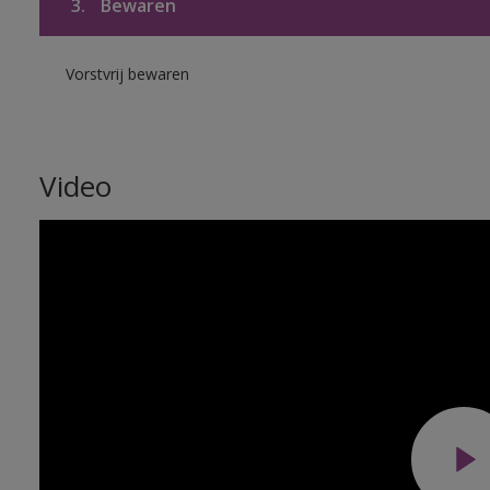
3.
Bewaren
Vorstvrij bewaren
Video