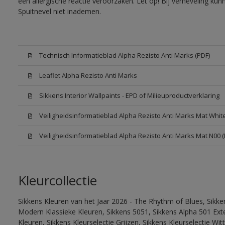
een allergische reactie veroorzaken. Let op! Bij verneveling ku
Spuitnevel niet inademen.
Technisch Informatieblad Alpha Rezisto Anti Marks (PDF)
Leaflet Alpha Rezisto Anti Marks
Sikkens Interior Wallpaints - EPD of Milieuproductverklaring
Veiligheidsinformatieblad Alpha Rezisto Anti Marks Mat Whi
Veiligheidsinformatieblad Alpha Rezisto Anti Marks Mat N00 
Kleurcollectie
Sikkens Kleuren van het Jaar 2026 - The Rhythm of Blues, Sikke
Modern Klassieke Kleuren, Sikkens 5051, Sikkens Alpha 501 Exte
Kleuren, Sikkens Kleurselectie Grijzen, Sikkens Kleurselectie Wi