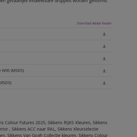
nnen gevaarlijke inhaleerbare druppels worden gevormd.
Download Adobe Reader
te W05 (MSDS)
(MSDS)
ns Colour Futures 2025, Sikkens RIJKS Kleuren, Sikkens
rior , Sikkens ACC naar RAL, Sikkens Kleurselectie
tten, Sikkens Van Gogh Collectie kleuren, Sikkens Colour