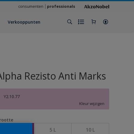
consumenten
professionals
Verkooppunten
Alpha Rezisto Anti Marks
Y2.10.77
Kleur wijzigen
rootte
1 L
5 L
10 L