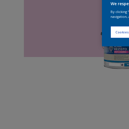
We respe
By clicking
navigation, 
Cookies