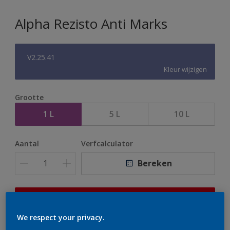
Alpha Rezisto Anti Marks
V2.25.41
Kleur wijzigen
Grootte
1 L
5 L
10 L
Aantal
Verfcalculator
Bereken
Op dit moment is het niet mogelijk dit product online
te bestellen. Houd de website in de gaten, we werken
We respect your privacy.
er hard aan om de voorraad aan te vullen.