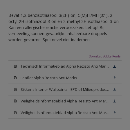
Bevat 1,2-benzisothiazool-3(2H)-on, C(M)IT/MIT(3:1), 2-
octyl-2H-isothiazool-3-on en 2-methyl-2H-isothiazool-3-on.
Kan een allergische reactie veroorzaken. Let op! Bij
verneveling kunnen gevaarlijke inhaleerbare druppels
worden gevormd. Spuitnevel niet inademen.
Download Adobe Reader
Technisch Informatieblad Alpha Rezisto Anti Marks (PDF)
Leaflet Alpha Rezisto Anti Marks
Sikkens Interior Wallpaints - EPD of Milieuproductverklaring
Veiligheidsinformatieblad Alpha Rezisto Anti Marks Mat White W05 (MSDS)
Veiligheidsinformatieblad Alpha Rezisto Anti Marks Mat N00 (MSDS)