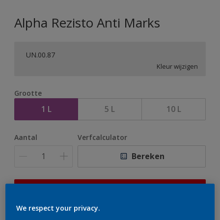
Alpha Rezisto Anti Marks
UN.00.87
Kleur wijzigen
Grootte
1 L
5 L
10 L
Aantal
Verfcalculator
Bereken
Op dit moment is het niet mogelijk dit product online
te bestellen. Houd de website in de gaten, we werken
We respect your privacy.
er hard aan om de voorraad aan te vullen.