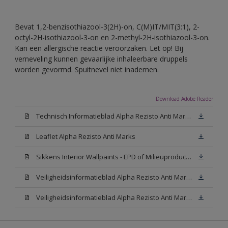
Bevat 1,2-benzisothiazool-3(2H)-on, C(M)IT/MIT(3:1), 2-
octyl-2H-isothiazool-3-on en 2-methyl-2H-isothiazool-3-on.
Kan een allergische reactie veroorzaken. Let op! Bij
verneveling kunnen gevaarlijke inhaleerbare druppels
worden gevormd. Spuitnevel niet inademen.
Download Adobe Reader
Technisch Informatieblad Alpha Rezisto Anti Marks (PDF)
Leaflet Alpha Rezisto Anti Marks
Sikkens Interior Wallpaints - EPD of Milieuproductverklaring
Veiligheidsinformatieblad Alpha Rezisto Anti Marks Mat White W05 (MSDS)
Veiligheidsinformatieblad Alpha Rezisto Anti Marks Mat N00 (MSDS)