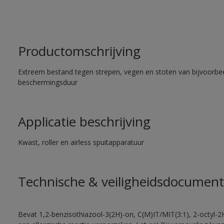
Productomschrijving
Extreem bestand tegen strepen, vegen en stoten van bijvoorbe
beschermingsduur
Applicatie beschrijving
Kwast, roller en airless spuitapparatuur
Technische & veiligheidsdocument
Bevat 1,2-benzisothiazool-3(2H)-on, C(M)IT/MIT(3:1), 2-octyl-2