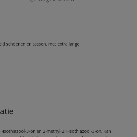
eld schoenen en tassen, met extra lange
atie
H-isothiazool-3-on en 2-methyl-2H-isothiazool-3-on. Kan