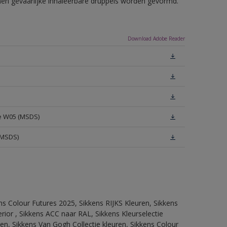
nnen gevaarlijke inhaleerbare druppels worden gevormd.
Download Adobe Reader
te W05 (MSDS)
(MSDS)
ns Colour Futures 2025, Sikkens RIJKS Kleuren, Sikkens
rior , Sikkens ACC naar RAL, Sikkens Kleurselectie
tten, Sikkens Van Gogh Collectie kleuren, Sikkens Colour