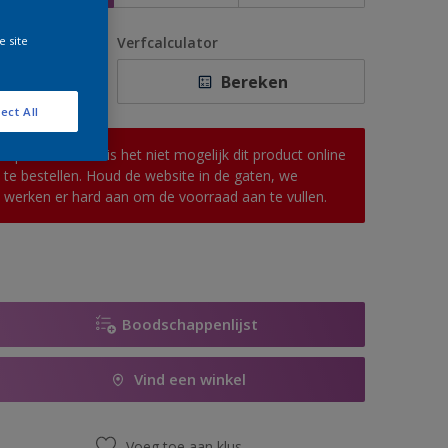
e site
antal
Verfcalculator
Bereken
ect All
Op dit moment is het niet mogelijk dit product online
te bestellen. Houd de website in de gaten, we
werken er hard aan om de voorraad aan te vullen.
Boodschappenlijst
Vind een winkel
Voeg toe aan klus