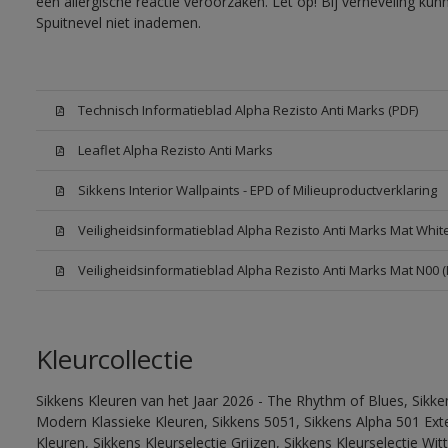
een allergische reactie veroorzaken. Let op! Bij verneveling ku
Spuitnevel niet inademen.
Technisch Informatieblad Alpha Rezisto Anti Marks (PDF)
Leaflet Alpha Rezisto Anti Marks
Sikkens Interior Wallpaints - EPD of Milieuproductverklaring
Veiligheidsinformatieblad Alpha Rezisto Anti Marks Mat Whi
Veiligheidsinformatieblad Alpha Rezisto Anti Marks Mat N00 
Kleurcollectie
Sikkens Kleuren van het Jaar 2026 - The Rhythm of Blues, Sikke
Modern Klassieke Kleuren, Sikkens 5051, Sikkens Alpha 501 Exte
Kleuren, Sikkens Kleurselectie Grijzen, Sikkens Kleurselectie Wi