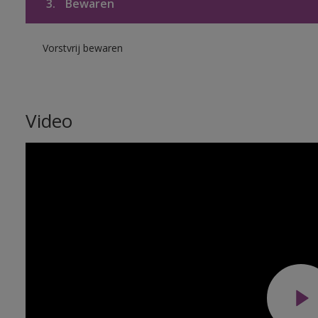
3.
Bewaren
Vorstvrij bewaren
Video