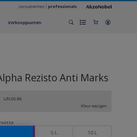
consumenten
professionals
Verkooppunten
Alpha Rezisto Anti Marks
UN.00.86
Kleur wijzigen
rootte
1 L
5 L
10 L