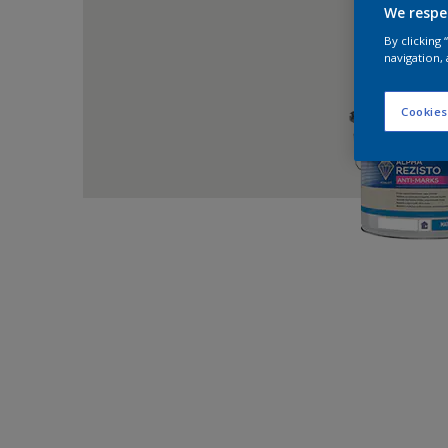
We respe
By clicking
navigation, 
Cookies