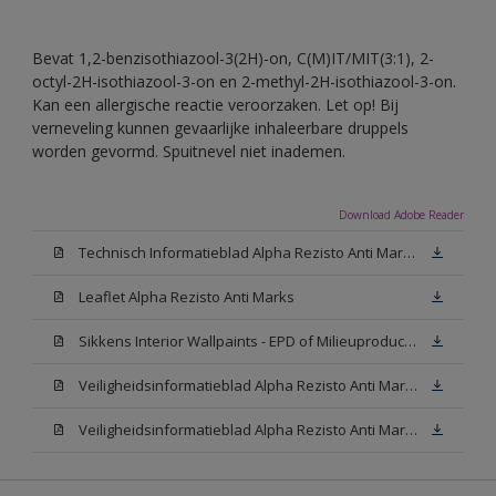
Bevat 1,2-benzisothiazool-3(2H)-on, C(M)IT/MIT(3:1), 2-
octyl-2H-isothiazool-3-on en 2-methyl-2H-isothiazool-3-on.
Kan een allergische reactie veroorzaken. Let op! Bij
verneveling kunnen gevaarlijke inhaleerbare druppels
worden gevormd. Spuitnevel niet inademen.
Download Adobe Reader
Technisch Informatieblad Alpha Rezisto Anti Marks (PDF)
Leaflet Alpha Rezisto Anti Marks
Sikkens Interior Wallpaints - EPD of Milieuproductverklaring
Veiligheidsinformatieblad Alpha Rezisto Anti Marks Mat White W05 (MSDS)
Veiligheidsinformatieblad Alpha Rezisto Anti Marks Mat N00 (MSDS)