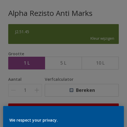
Alpha Rezisto Anti Marks
J2.51.45
Kleur wijzigen
Grootte
1 L
5 L
10 L
Aantal
Verfcalculator
Bereken
Op dit moment is het niet mogelijk dit product online
te bestellen. Houd de website in de gaten, we werken
We respect your privacy.
er hard aan om de voorraad aan te vullen.