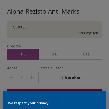
Alpha Rezisto Anti Marks
G5.03.88
Kleur wijzigen
Grootte
1 L
5 L
10 L
Aantal
Verfcalculator
Bereken
Op dit moment is het niet mogelijk dit product online
te bestellen. Houd de website in de gaten, we werken
We respect your privacy.
er hard aan om de voorraad aan te vullen.