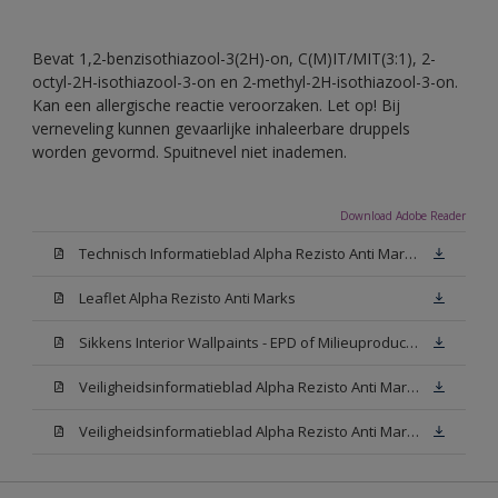
Bevat 1,2-benzisothiazool-3(2H)-on, C(M)IT/MIT(3:1), 2-
octyl-2H-isothiazool-3-on en 2-methyl-2H-isothiazool-3-on.
Kan een allergische reactie veroorzaken. Let op! Bij
verneveling kunnen gevaarlijke inhaleerbare druppels
worden gevormd. Spuitnevel niet inademen.
Download Adobe Reader
Technisch Informatieblad Alpha Rezisto Anti Marks (PDF)
Leaflet Alpha Rezisto Anti Marks
Sikkens Interior Wallpaints - EPD of Milieuproductverklaring
Veiligheidsinformatieblad Alpha Rezisto Anti Marks Mat White W05 (MSDS)
Veiligheidsinformatieblad Alpha Rezisto Anti Marks Mat N00 (MSDS)