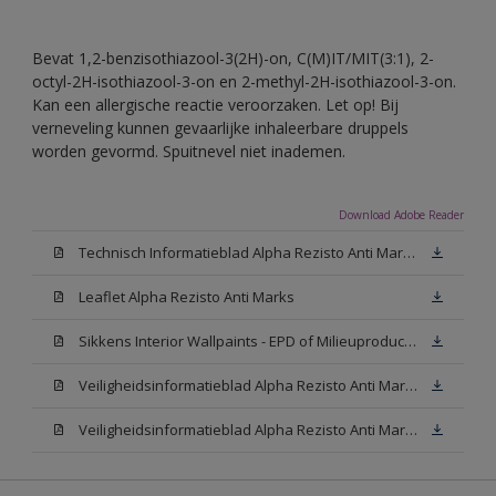
Bevat 1,2-benzisothiazool-3(2H)-on, C(M)IT/MIT(3:1), 2-
octyl-2H-isothiazool-3-on en 2-methyl-2H-isothiazool-3-on.
Kan een allergische reactie veroorzaken. Let op! Bij
verneveling kunnen gevaarlijke inhaleerbare druppels
worden gevormd. Spuitnevel niet inademen.
Download Adobe Reader
Technisch Informatieblad Alpha Rezisto Anti Marks (PDF)
Leaflet Alpha Rezisto Anti Marks
Sikkens Interior Wallpaints - EPD of Milieuproductverklaring
Veiligheidsinformatieblad Alpha Rezisto Anti Marks Mat White W05 (MSDS)
Veiligheidsinformatieblad Alpha Rezisto Anti Marks Mat N00 (MSDS)