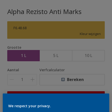
Alpha Rezisto Anti Marks
F6.48.68
Kleur wijzigen
Grootte
1 L
5 L
10 L
Aantal
Verfcalculator
Bereken
Op dit moment is het niet mogelijk dit product online
te bestellen. Houd de website in de gaten, we werken
We respect your privacy.
er hard aan om de voorraad aan te vullen.