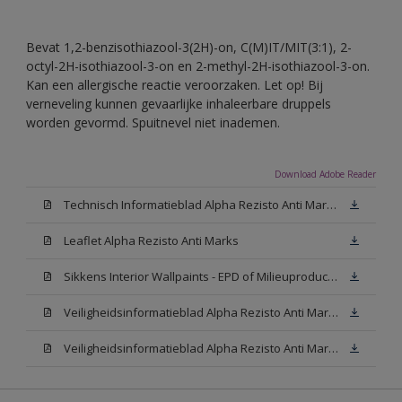
Bevat 1,2-benzisothiazool-3(2H)-on, C(M)IT/MIT(3:1), 2-
octyl-2H-isothiazool-3-on en 2-methyl-2H-isothiazool-3-on.
Kan een allergische reactie veroorzaken. Let op! Bij
verneveling kunnen gevaarlijke inhaleerbare druppels
worden gevormd. Spuitnevel niet inademen.
Download Adobe Reader
Technisch Informatieblad Alpha Rezisto Anti Marks (PDF)
Leaflet Alpha Rezisto Anti Marks
Sikkens Interior Wallpaints - EPD of Milieuproductverklaring
Veiligheidsinformatieblad Alpha Rezisto Anti Marks Mat White W05 (MSDS)
Veiligheidsinformatieblad Alpha Rezisto Anti Marks Mat N00 (MSDS)