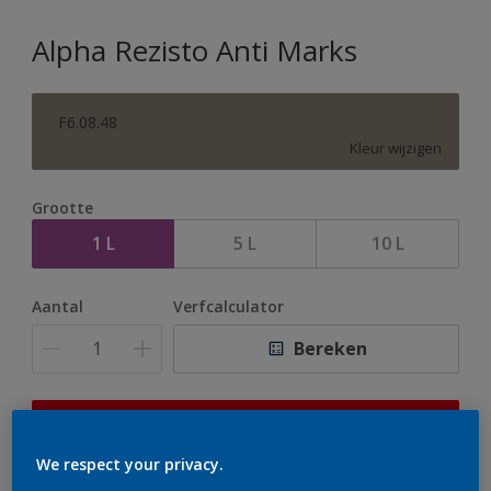
Alpha Rezisto Anti Marks
F6.08.48
Kleur wijzigen
Grootte
1 L
5 L
10 L
Aantal
Verfcalculator
Bereken
Op dit moment is het niet mogelijk dit product online
te bestellen. Houd de website in de gaten, we werken
We respect your privacy.
er hard aan om de voorraad aan te vullen.