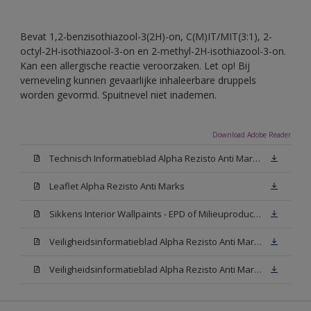
Bevat 1,2-benzisothiazool-3(2H)-on, C(M)IT/MIT(3:1), 2-
octyl-2H-isothiazool-3-on en 2-methyl-2H-isothiazool-3-on.
Kan een allergische reactie veroorzaken. Let op! Bij
verneveling kunnen gevaarlijke inhaleerbare druppels
worden gevormd. Spuitnevel niet inademen.
Download Adobe Reader
Technisch Informatieblad Alpha Rezisto Anti Marks (PDF)
Leaflet Alpha Rezisto Anti Marks
Sikkens Interior Wallpaints - EPD of Milieuproductverklaring
Veiligheidsinformatieblad Alpha Rezisto Anti Marks Mat White W05 (MSDS)
Veiligheidsinformatieblad Alpha Rezisto Anti Marks Mat N00 (MSDS)