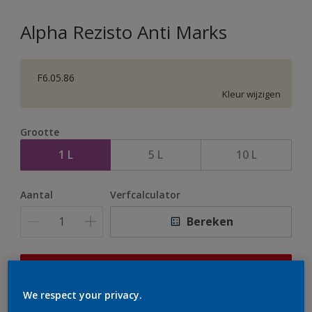
Alpha Rezisto Anti Marks
F6.05.86
Kleur wijzigen
Grootte
1 L
5 L
10 L
Aantal
Verfcalculator
Bereken
Op dit moment is het niet mogelijk dit product online
te bestellen. Houd de website in de gaten, we werken
We respect your privacy.
er hard aan om de voorraad aan te vullen.