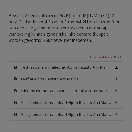
Bevat 1,2-benzisothiazool-3(2H)-on, C(M)IT/MIT(3:1), 2-
octyl-2H-isothiazool-3-on en 2-methyl-2H-isothiazool-3-on.
Kan een allergische reactie veroorzaken. Let op! Bij
verneveling kunnen gevaarlijke inhaleerbare druppels
worden gevormd. Spuitnevel niet inademen.
Download Adobe Reader
Technisch Informatieblad Alpha Rezisto Anti Marks (PDF)
Leaflet Alpha Rezisto Anti Marks
Sikkens Interior Wallpaints - EPD of Milieuproductverklaring
Veiligheidsinformatieblad Alpha Rezisto Anti Marks Mat White W05 (MSDS)
Veiligheidsinformatieblad Alpha Rezisto Anti Marks Mat N00 (MSDS)