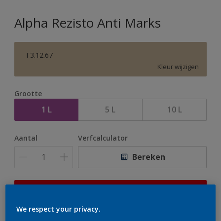
Alpha Rezisto Anti Marks
F3.12.67
Kleur wijzigen
Grootte
1 L
5 L
10 L
Aantal
Verfcalculator
Bereken
Op dit moment is het niet mogelijk dit product online
te bestellen. Houd de website in de gaten, we werken
We respect your privacy.
er hard aan om de voorraad aan te vullen.