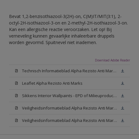
Bevat 1,2-benzisothiazool-3(2H)-on, C(M)IT/MIT(3:1), 2-
octyl-2H-isothiazool-3-on en 2-methyl-2H-isothiazool-3-on.
Kan een allergische reactie veroorzaken. Let op! Bij
verneveling kunnen gevaarlijke inhaleerbare druppels
worden gevormd. Spuitnevel niet inademen.
Download Adobe Reader
Technisch Informatieblad Alpha Rezisto Anti Marks (PDF)
Leaflet Alpha Rezisto Anti Marks
Sikkens Interior Wallpaints - EPD of Milieuproductverklaring
Veiligheidsinformatieblad Alpha Rezisto Anti Marks Mat White W05 (MSDS)
Veiligheidsinformatieblad Alpha Rezisto Anti Marks Mat N00 (MSDS)