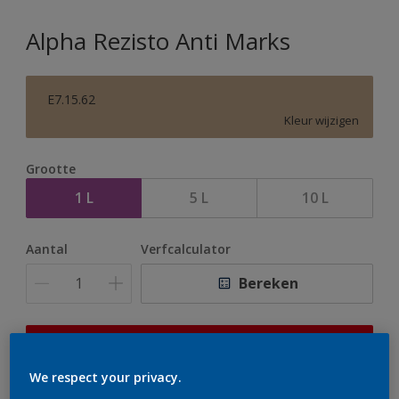
Alpha Rezisto Anti Marks
E7.15.62
Kleur wijzigen
Grootte
1 L
5 L
10 L
Aantal
Verfcalculator
Bereken
Op dit moment is het niet mogelijk dit product online
te bestellen. Houd de website in de gaten, we werken
We respect your privacy.
er hard aan om de voorraad aan te vullen.