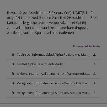
Bevat 1,2-benzisothiazool-3(2H)-on, C(M)IT/MIT(3:1), 2-
octyl-2H-isothiazool-3-on en 2-methyl-2H-isothiazool-3-on.
Kan een allergische reactie veroorzaken. Let op! Bij
verneveling kunnen gevaarlijke inhaleerbare druppels
worden gevormd. Spuitnevel niet inademen.
Download Adobe Reader
Technisch Informatieblad Alpha Rezisto Anti Marks (PDF)
Leaflet Alpha Rezisto Anti Marks
Sikkens Interior Wallpaints - EPD of Milieuproductverklaring
Veiligheidsinformatieblad Alpha Rezisto Anti Marks Mat White W05 (MSDS)
Veiligheidsinformatieblad Alpha Rezisto Anti Marks Mat N00 (MSDS)