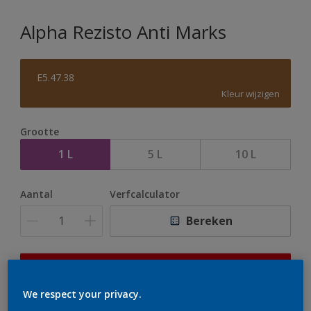
Alpha Rezisto Anti Marks
E5.47.38
Kleur wijzigen
Grootte
1 L
5 L
10 L
Aantal
Verfcalculator
Bereken
Op dit moment is het niet mogelijk dit product online
te bestellen. Houd de website in de gaten, we werken
We respect your privacy.
er hard aan om de voorraad aan te vullen.