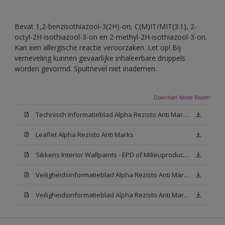
Bevat 1,2-benzisothiazool-3(2H)-on, C(M)IT/MIT(3:1), 2-
octyl-2H-isothiazool-3-on en 2-methyl-2H-isothiazool-3-on.
Kan een allergische reactie veroorzaken. Let op! Bij
verneveling kunnen gevaarlijke inhaleerbare druppels
worden gevormd. Spuitnevel niet inademen.
Download Adobe Reader
Technisch Informatieblad Alpha Rezisto Anti Marks (PDF)
Leaflet Alpha Rezisto Anti Marks
Sikkens Interior Wallpaints - EPD of Milieuproductverklaring
Veiligheidsinformatieblad Alpha Rezisto Anti Marks Mat White W05 (MSDS)
Veiligheidsinformatieblad Alpha Rezisto Anti Marks Mat N00 (MSDS)