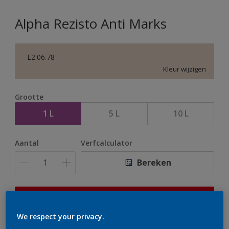
Alpha Rezisto Anti Marks
E2.06.78
Kleur wijzigen
Grootte
1 L
5 L
10 L
Aantal
Verfcalculator
Bereken
Op dit moment is het niet mogelijk dit product online
te bestellen. Houd de website in de gaten, we werken
We respect your privacy.
er hard aan om de voorraad aan te vullen.