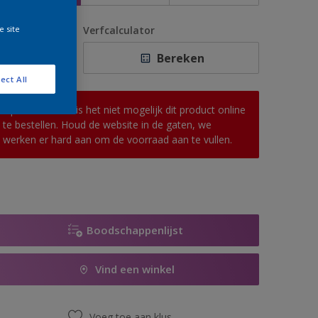
e site
antal
Verfcalculator
Bereken
ect All
Op dit moment is het niet mogelijk dit product online
te bestellen. Houd de website in de gaten, we
werken er hard aan om de voorraad aan te vullen.
Boodschappenlijst
Vind een winkel
Voeg toe aan klus