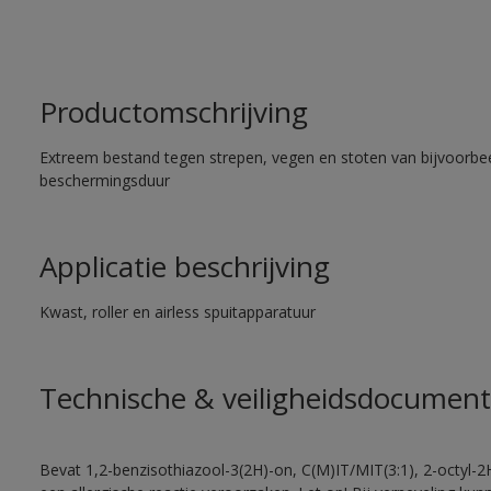
Productomschrijving
Extreem bestand tegen strepen, vegen en stoten van bijvoorbe
beschermingsduur
Applicatie beschrijving
Kwast, roller en airless spuitapparatuur
Technische & veiligheidsdocument
Bevat 1,2-benzisothiazool-3(2H)-on, C(M)IT/MIT(3:1), 2-octyl-2