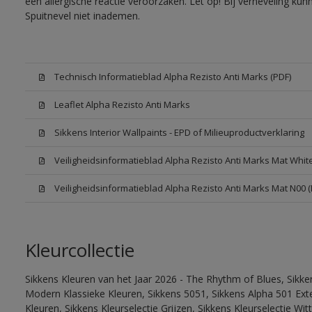
een allergische reactie veroorzaken. Let op! Bij verneveling ku
Spuitnevel niet inademen.
Technisch Informatieblad Alpha Rezisto Anti Marks (PDF)
Leaflet Alpha Rezisto Anti Marks
Sikkens Interior Wallpaints - EPD of Milieuproductverklaring
Veiligheidsinformatieblad Alpha Rezisto Anti Marks Mat Whi
Veiligheidsinformatieblad Alpha Rezisto Anti Marks Mat N00 
Kleurcollectie
Sikkens Kleuren van het Jaar 2026 - The Rhythm of Blues, Sikke
Modern Klassieke Kleuren, Sikkens 5051, Sikkens Alpha 501 Exte
Kleuren, Sikkens Kleurselectie Grijzen, Sikkens Kleurselectie Wi