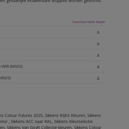
nnen gevaarlijke inhaleerbare druppels worden gevormd.
Download Adobe Reader
te W05 (MSDS)
(MSDS)
ns Colour Futures 2025, Sikkens RIJKS Kleuren, Sikkens
rior , Sikkens ACC naar RAL, Sikkens Kleurselectie
tten, Sikkens Van Gogh Collectie kleuren, Sikkens Colour