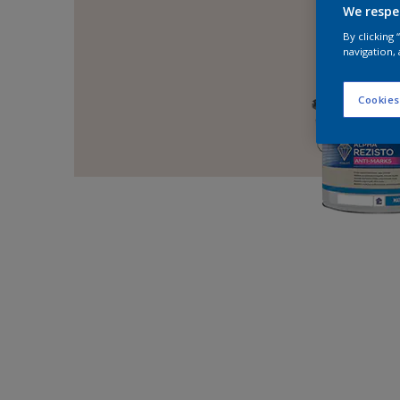
We respe
By clicking
navigation, 
Cookies