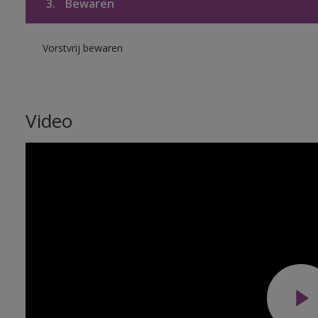
3.
Bewaren
Vorstvrij bewaren
Video