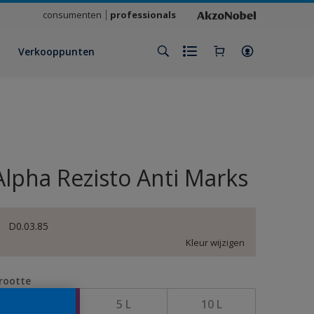
consumenten
professionals
Verkooppunten
Alpha Rezisto Anti Marks
D0.03.85
Kleur wijzigen
rootte
1 L
5 L
10 L