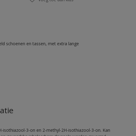
eld schoenen en tassen, met extra lange
atie
H-isothiazool-3-on en 2-methyl-2H-isothiazool-3-on. Kan