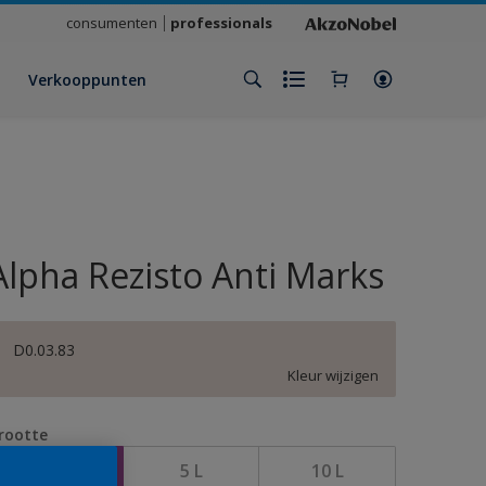
consumenten
professionals
Verkooppunten
Alpha Rezisto Anti Marks
D0.03.83
Kleur wijzigen
rootte
1 L
5 L
10 L