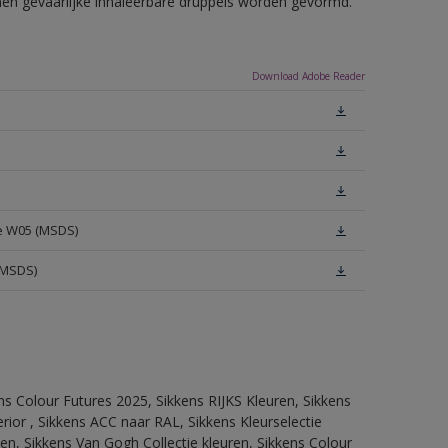
nnen gevaarlijke inhaleerbare druppels worden gevormd.
Download Adobe Reader
te W05 (MSDS)
(MSDS)
ns Colour Futures 2025, Sikkens RIJKS Kleuren, Sikkens
rior , Sikkens ACC naar RAL, Sikkens Kleurselectie
tten, Sikkens Van Gogh Collectie kleuren, Sikkens Colour