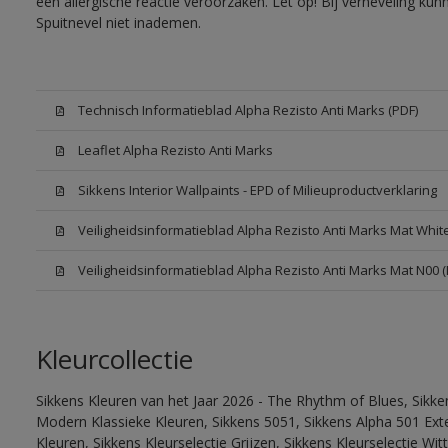
een allergische reactie veroorzaken. Let op! Bij verneveling ku
Spuitnevel niet inademen.
Technisch Informatieblad Alpha Rezisto Anti Marks (PDF)
Leaflet Alpha Rezisto Anti Marks
Sikkens Interior Wallpaints - EPD of Milieuproductverklaring
Veiligheidsinformatieblad Alpha Rezisto Anti Marks Mat Whi
Veiligheidsinformatieblad Alpha Rezisto Anti Marks Mat N00 
Kleurcollectie
Sikkens Kleuren van het Jaar 2026 - The Rhythm of Blues, Sikke
Modern Klassieke Kleuren, Sikkens 5051, Sikkens Alpha 501 Exte
Kleuren, Sikkens Kleurselectie Grijzen, Sikkens Kleurselectie Wi