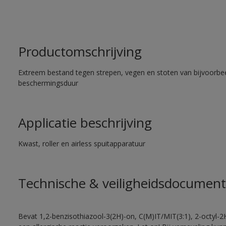
Productomschrijving
Extreem bestand tegen strepen, vegen en stoten van bijvoorbe
beschermingsduur
Applicatie beschrijving
Kwast, roller en airless spuitapparatuur
Technische & veiligheidsdocument
Bevat 1,2-benzisothiazool-3(2H)-on, C(M)IT/MIT(3:1), 2-octyl-2