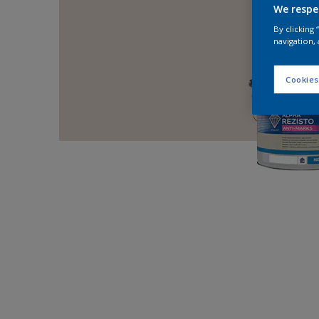
We respe
By clicking
navigation, 
Cookies