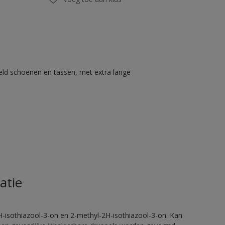
eld schoenen en tassen, met extra lange
atie
H-isothiazool-3-on en 2-methyl-2H-isothiazool-3-on. Kan