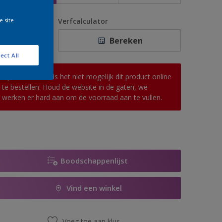
e site
antal
Verfcalculator
Bereken
ect All
Op dit moment is het niet mogelijk dit product online
te bestellen. Houd de website in de gaten, we
werken er hard aan om de voorraad aan te vullen.
Boodschappenlijst
Vind een winkel
Voeg toe aan klus