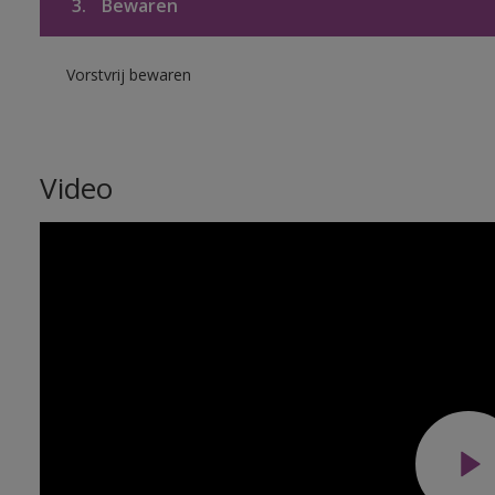
3.
Bewaren
Vorstvrij bewaren
Video