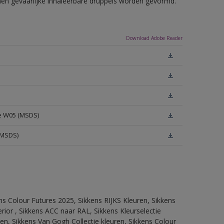
nnen gevaarlijke inhaleerbare druppels worden gevormd.
Download Adobe Reader
te W05 (MSDS)
(MSDS)
ns Colour Futures 2025, Sikkens RIJKS Kleuren, Sikkens
rior , Sikkens ACC naar RAL, Sikkens Kleurselectie
tten, Sikkens Van Gogh Collectie kleuren, Sikkens Colour