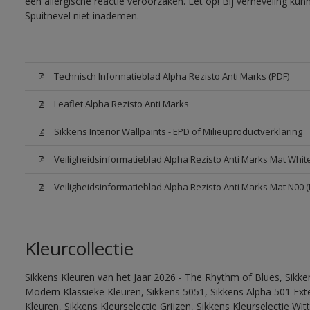
een allergische reactie veroorzaken. Let op! Bij verneveling ku
Spuitnevel niet inademen.
Technisch Informatieblad Alpha Rezisto Anti Marks (PDF)
Leaflet Alpha Rezisto Anti Marks
Sikkens Interior Wallpaints - EPD of Milieuproductverklaring
Veiligheidsinformatieblad Alpha Rezisto Anti Marks Mat Whi
Veiligheidsinformatieblad Alpha Rezisto Anti Marks Mat N00 
Kleurcollectie
Sikkens Kleuren van het Jaar 2026 - The Rhythm of Blues, Sikke
Modern Klassieke Kleuren, Sikkens 5051, Sikkens Alpha 501 Exte
Kleuren, Sikkens Kleurselectie Grijzen, Sikkens Kleurselectie Wi