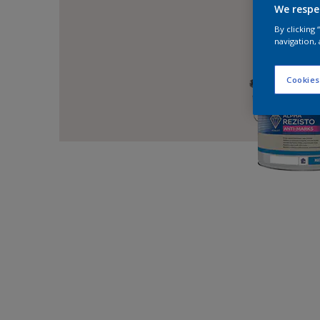
We respe
By clicking
navigation, 
Cookies