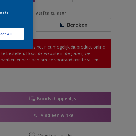
e site
antal
Verfcalculator
Bereken
ect All
Op dit moment is het niet mogelijk dit product online
te bestellen. Houd de website in de gaten, we
werken er hard aan om de voorraad aan te vullen.
Boodschappenlijst
Vind een winkel
Voeg toe aan klus