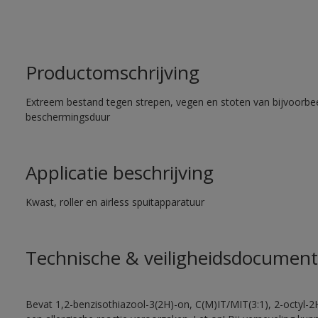
Productomschrijving
Extreem bestand tegen strepen, vegen en stoten van bijvoorbe
beschermingsduur
Applicatie beschrijving
Kwast, roller en airless spuitapparatuur
Technische & veiligheidsdocument
Bevat 1,2-benzisothiazool-3(2H)-on, C(M)IT/MIT(3:1), 2-octyl-2