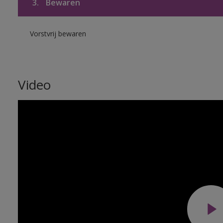
3.
Bewaren
Vorstvrij bewaren
Video