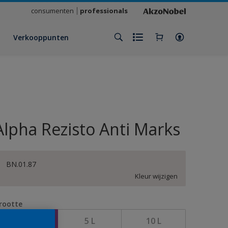
consumenten
professionals
Verkooppunten
Alpha Rezisto Anti Marks
BN.01.87
Kleur wijzigen
rootte
1 L
5 L
10 L