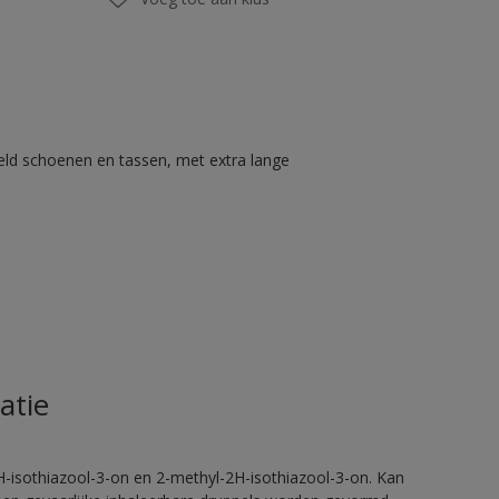
eld schoenen en tassen, met extra lange
atie
H-isothiazool-3-on en 2-methyl-2H-isothiazool-3-on. Kan