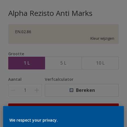
Alpha Rezisto Anti Marks
EN.02.86
Kleur wijzigen
Grootte
1 L
5 L
10 L
Aantal
Verfcalculator
Bereken
Op dit moment is het niet mogelijk dit product online
te bestellen. Houd de website in de gaten, we werken
We respect your privacy.
er hard aan om de voorraad aan te vullen.