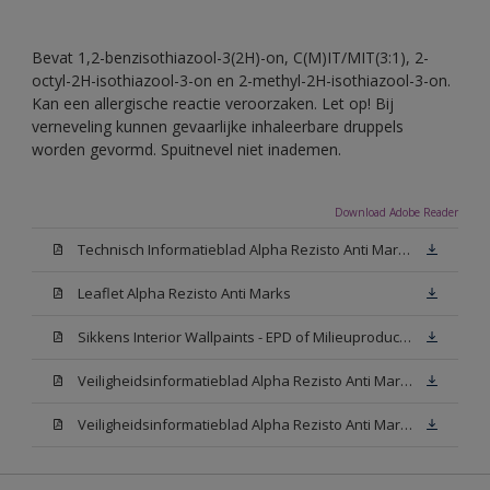
Bevat 1,2-benzisothiazool-3(2H)-on, C(M)IT/MIT(3:1), 2-
octyl-2H-isothiazool-3-on en 2-methyl-2H-isothiazool-3-on.
Kan een allergische reactie veroorzaken. Let op! Bij
verneveling kunnen gevaarlijke inhaleerbare druppels
worden gevormd. Spuitnevel niet inademen.
Download Adobe Reader
Technisch Informatieblad Alpha Rezisto Anti Marks (PDF)
Leaflet Alpha Rezisto Anti Marks
Sikkens Interior Wallpaints - EPD of Milieuproductverklaring
Veiligheidsinformatieblad Alpha Rezisto Anti Marks Mat White W05 (MSDS)
Veiligheidsinformatieblad Alpha Rezisto Anti Marks Mat N00 (MSDS)