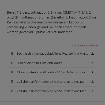
Bevat 1,2-benzisothiazool-3(2H)-on, C(M)IT/MIT(3:1), 2-
octyl-2H-isothiazool-3-on en 2-methyl-2H-isothiazool-3-on.
Kan een allergische reactie veroorzaken. Let op! Bij
verneveling kunnen gevaarlijke inhaleerbare druppels
worden gevormd. Spuitnevel niet inademen.
Download Adobe Reader
Technisch Informatieblad Alpha Rezisto Anti Marks (PDF)
Leaflet Alpha Rezisto Anti Marks
Sikkens Interior Wallpaints - EPD of Milieuproductverklaring
Veiligheidsinformatieblad Alpha Rezisto Anti Marks Mat White W05 (MSDS)
Veiligheidsinformatieblad Alpha Rezisto Anti Marks Mat N00 (MSDS)