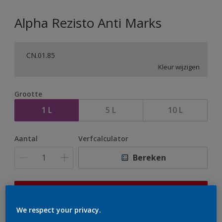
Alpha Rezisto Anti Marks
CN.01.85
Kleur wijzigen
Grootte
1 L
5 L
10 L
Aantal
Verfcalculator
Bereken
Op dit moment is het niet mogelijk dit product online
te bestellen. Houd de website in de gaten, we werken
We respect your privacy.
er hard aan om de voorraad aan te vullen.