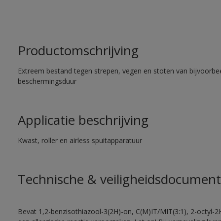
Productomschrijving
Extreem bestand tegen strepen, vegen en stoten van bijvoorbe
beschermingsduur
Applicatie beschrijving
Kwast, roller en airless spuitapparatuur
Technische & veiligheidsdocument
Bevat 1,2-benzisothiazool-3(2H)-on, C(M)IT/MIT(3:1), 2-octyl-2