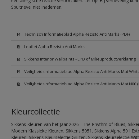
een allergische reactie veroorzaken. Let op! Bij verneveling ku
Spuitnevel niet inademen.
Technisch Informatieblad Alpha Rezisto Anti Marks (PDF)
Leaflet Alpha Rezisto Anti Marks
Sikkens Interior Wallpaints - EPD of Milieuproductverklaring
Veiligheidsinformatieblad Alpha Rezisto Anti Marks Mat Whi
Veiligheidsinformatieblad Alpha Rezisto Anti Marks Mat N00 
Kleurcollectie
Sikkens Kleuren van het Jaar 2026 - The Rhythm of Blues, Sikke
Modern Klassieke Kleuren, Sikkens 5051, Sikkens Alpha 501 Exte
Kleuren, Sikkens Kleurselectie Grijzen, Sikkens Kleurselectie Wi