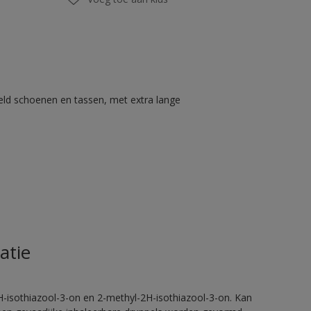
eld schoenen en tassen, met extra lange
atie
H-isothiazool-3-on en 2-methyl-2H-isothiazool-3-on. Kan