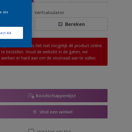
e site
antal
Verfcalculator
Bereken
ect All
Op dit moment is het niet mogelijk dit product online
te bestellen. Houd de website in de gaten, we
werken er hard aan om de voorraad aan te vullen.
Boodschappenlijst
Vind een winkel
Voeg toe aan klus