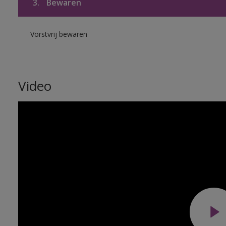
3.
Bewaren
Vorstvrij bewaren
Video