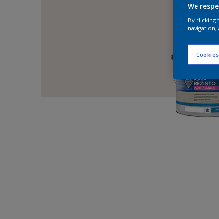
We respe
By clicking
navigation, 
Cookies