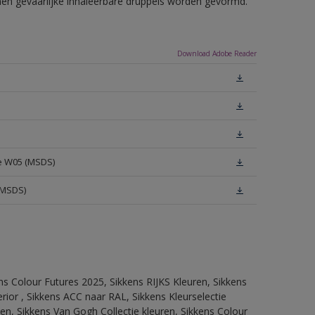
nnen gevaarlijke inhaleerbare druppels worden gevormd.
Download Adobe Reader
te W05 (MSDS)
(MSDS)
ns Colour Futures 2025, Sikkens RIJKS Kleuren, Sikkens
rior , Sikkens ACC naar RAL, Sikkens Kleurselectie
tten, Sikkens Van Gogh Collectie kleuren, Sikkens Colour