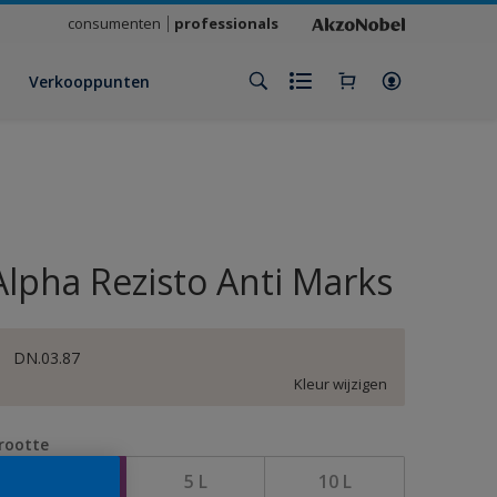
consumenten
professionals
Verkooppunten
Alpha Rezisto Anti Marks
DN.03.87
Kleur wijzigen
rootte
1 L
5 L
10 L