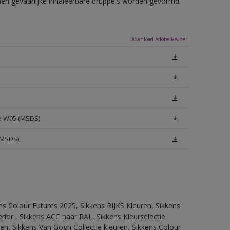
nnen gevaarlijke inhaleerbare druppels worden gevormd.
Download Adobe Reader
te W05 (MSDS)
(MSDS)
ns Colour Futures 2025, Sikkens RIJKS Kleuren, Sikkens
rior , Sikkens ACC naar RAL, Sikkens Kleurselectie
tten, Sikkens Van Gogh Collectie kleuren, Sikkens Colour