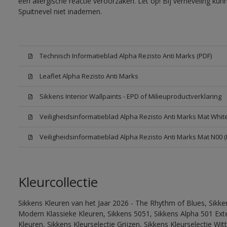
een allergische reactie veroorzaken. Let op! Bij verneveling ku
Spuitnevel niet inademen.
Technisch Informatieblad Alpha Rezisto Anti Marks (PDF)
Leaflet Alpha Rezisto Anti Marks
Sikkens Interior Wallpaints - EPD of Milieuproductverklaring
Veiligheidsinformatieblad Alpha Rezisto Anti Marks Mat Whi
Veiligheidsinformatieblad Alpha Rezisto Anti Marks Mat N00 
Kleurcollectie
Sikkens Kleuren van het Jaar 2026 - The Rhythm of Blues, Sikke
Modern Klassieke Kleuren, Sikkens 5051, Sikkens Alpha 501 Exte
Kleuren, Sikkens Kleurselectie Grijzen, Sikkens Kleurselectie Wi