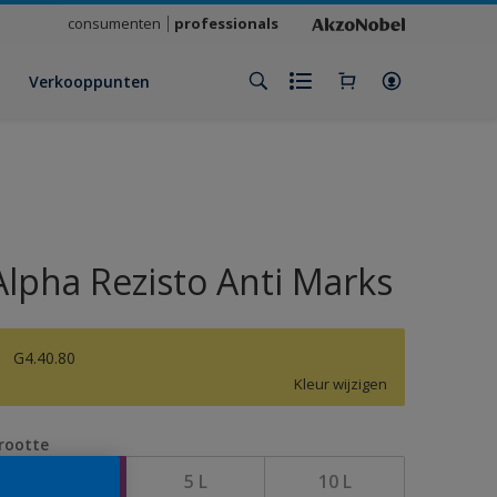
consumenten
professionals
Verkooppunten
Alpha Rezisto Anti Marks
G4.40.80
Kleur wijzigen
rootte
1 L
5 L
10 L