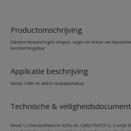
Productomschrijving
Extreem bestand tegen strepen, vegen en stoten van bijvoorbe
beschermingsduur
Applicatie beschrijving
Kwast, roller en airless spuitapparatuur
Technische & veiligheidsdocument
Bevat 1,2-benzisothiazool-3(2H)-on, C(M)IT/MIT(3:1), 2-octyl-2