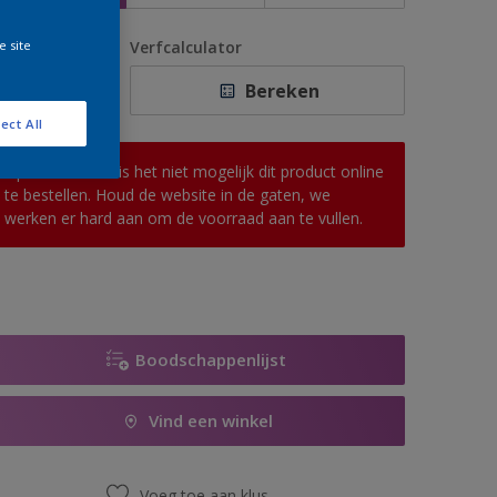
e site
antal
Verfcalculator
Bereken
ect All
Op dit moment is het niet mogelijk dit product online
te bestellen. Houd de website in de gaten, we
werken er hard aan om de voorraad aan te vullen.
Boodschappenlijst
Vind een winkel
Voeg toe aan klus