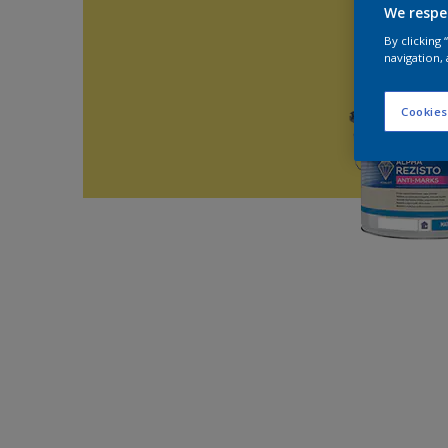
We respe
By clicking
navigation, 
Cookies