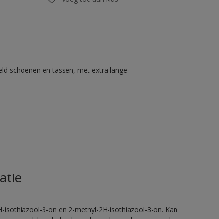
eld schoenen en tassen, met extra lange
atie
H-isothiazool-3-on en 2-methyl-2H-isothiazool-3-on. Kan