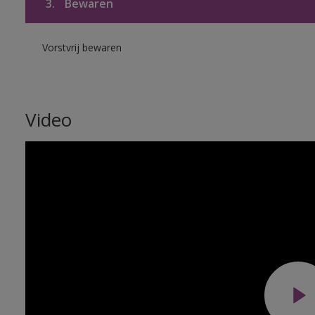
3.
Bewaren
Vorstvrij bewaren
Video