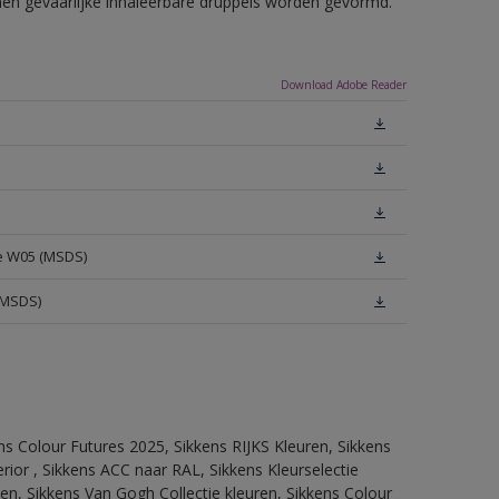
nnen gevaarlijke inhaleerbare druppels worden gevormd.
Download Adobe Reader
te W05 (MSDS)
(MSDS)
ns Colour Futures 2025, Sikkens RIJKS Kleuren, Sikkens
rior , Sikkens ACC naar RAL, Sikkens Kleurselectie
tten, Sikkens Van Gogh Collectie kleuren, Sikkens Colour