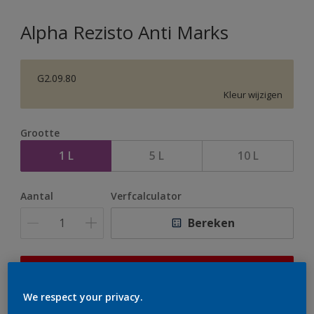
Alpha Rezisto Anti Marks
G2.09.80
Kleur wijzigen
Grootte
1 L
5 L
10 L
Aantal
Verfcalculator
Bereken
Op dit moment is het niet mogelijk dit product online
te bestellen. Houd de website in de gaten, we werken
We respect your privacy.
er hard aan om de voorraad aan te vullen.