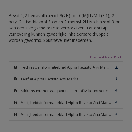
Bevat 1,2-benzisothiazool-3(2H)-on, C(M)IT/MIT(3:1), 2-
octyl-2H-isothiazool-3-on en 2-methyl-2H-isothiazool-3-on.
Kan een allergische reactie veroorzaken. Let op! Bij
verneveling kunnen gevaarlijke inhaleerbare druppels
worden gevormd. Spuitnevel niet inademen.
Download Adobe Reader
Technisch Informatieblad Alpha Rezisto Anti Marks (PDF)
Leaflet Alpha Rezisto Anti Marks
Sikkens Interior Wallpaints - EPD of Milieuproductverklaring
Veiligheidsinformatieblad Alpha Rezisto Anti Marks Mat White W05 (MSDS)
Veiligheidsinformatieblad Alpha Rezisto Anti Marks Mat N00 (MSDS)