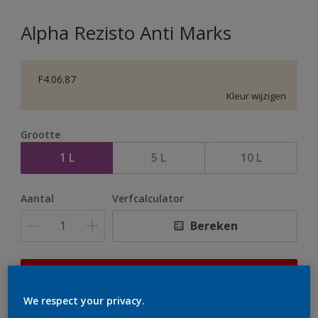
Alpha Rezisto Anti Marks
F4.06.87
Kleur wijzigen
Grootte
1 L
5 L
10 L
Aantal
Verfcalculator
Bereken
Op dit moment is het niet mogelijk dit product online
te bestellen. Houd de website in de gaten, we werken
We respect your privacy.
er hard aan om de voorraad aan te vullen.