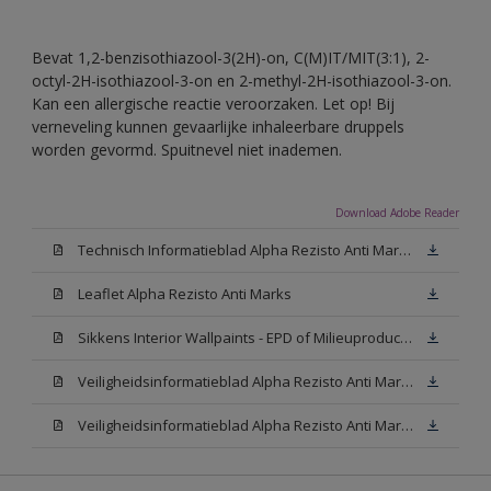
Bevat 1,2-benzisothiazool-3(2H)-on, C(M)IT/MIT(3:1), 2-
octyl-2H-isothiazool-3-on en 2-methyl-2H-isothiazool-3-on.
Kan een allergische reactie veroorzaken. Let op! Bij
verneveling kunnen gevaarlijke inhaleerbare druppels
worden gevormd. Spuitnevel niet inademen.
Download Adobe Reader
Technisch Informatieblad Alpha Rezisto Anti Marks (PDF)
Leaflet Alpha Rezisto Anti Marks
Sikkens Interior Wallpaints - EPD of Milieuproductverklaring
Veiligheidsinformatieblad Alpha Rezisto Anti Marks Mat White W05 (MSDS)
Veiligheidsinformatieblad Alpha Rezisto Anti Marks Mat N00 (MSDS)