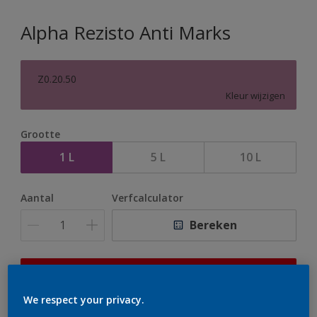
Alpha Rezisto Anti Marks
Z0.20.50
Kleur wijzigen
Grootte
1 L
5 L
10 L
Aantal
Verfcalculator
Bereken
Op dit moment is het niet mogelijk dit product online
te bestellen. Houd de website in de gaten, we werken
We respect your privacy.
er hard aan om de voorraad aan te vullen.