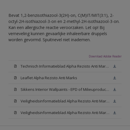
Bevat 1,2-benzisothiazool-3(2H)-on, C(M)IT/MIT(3:1), 2-
octyl-2H-isothiazool-3-on en 2-methyl-2H-isothiazool-3-on.
Kan een allergische reactie veroorzaken. Let op! Bij
verneveling kunnen gevaarlijke inhaleerbare druppels
worden gevormd. Spuitnevel niet inademen.
Download Adobe Reader
Technisch Informatieblad Alpha Rezisto Anti Marks (PDF)
Leaflet Alpha Rezisto Anti Marks
Sikkens Interior Wallpaints - EPD of Milieuproductverklaring
Veiligheidsinformatieblad Alpha Rezisto Anti Marks Mat White W05 (MSDS)
Veiligheidsinformatieblad Alpha Rezisto Anti Marks Mat N00 (MSDS)