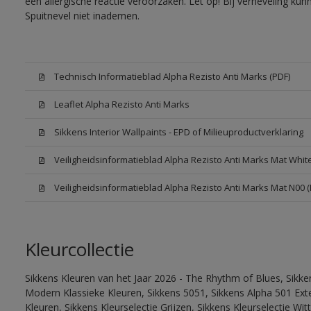
een allergische reactie veroorzaken. Let op! Bij verneveling ku
Spuitnevel niet inademen.
Technisch Informatieblad Alpha Rezisto Anti Marks (PDF)
Leaflet Alpha Rezisto Anti Marks
Sikkens Interior Wallpaints - EPD of Milieuproductverklaring
Veiligheidsinformatieblad Alpha Rezisto Anti Marks Mat Whi
Veiligheidsinformatieblad Alpha Rezisto Anti Marks Mat N00 
Kleurcollectie
Sikkens Kleuren van het Jaar 2026 - The Rhythm of Blues, Sikke
Modern Klassieke Kleuren, Sikkens 5051, Sikkens Alpha 501 Exte
Kleuren, Sikkens Kleurselectie Grijzen, Sikkens Kleurselectie Wi