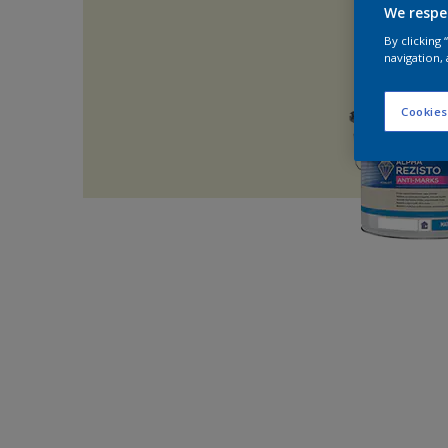
We respe
By clicking
navigation, 
Cookies