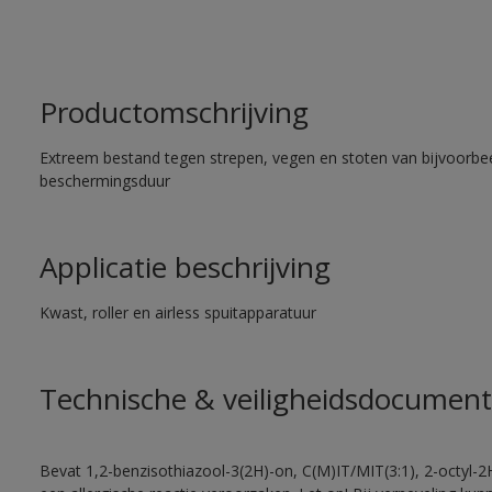
Productomschrijving
Extreem bestand tegen strepen, vegen en stoten van bijvoorbe
beschermingsduur
Applicatie beschrijving
Kwast, roller en airless spuitapparatuur
Technische & veiligheidsdocument
Bevat 1,2-benzisothiazool-3(2H)-on, C(M)IT/MIT(3:1), 2-octyl-2