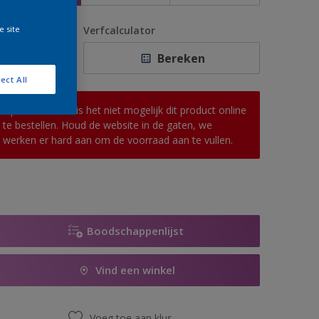
e site
antal
Verfcalculator
Bereken
ect All
Op dit moment is het niet mogelijk dit product online
te bestellen. Houd de website in de gaten, we
werken er hard aan om de voorraad aan te vullen.
Boodschappenlijst
Vind een winkel
Voeg toe aan klus