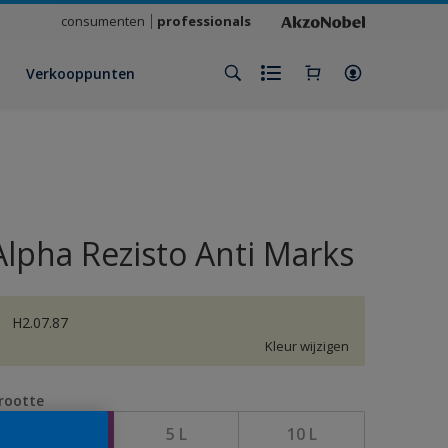
consumenten
professionals
Verkooppunten
Alpha Rezisto Anti Marks
H2.07.87
Kleur wijzigen
rootte
1 L
5 L
10 L