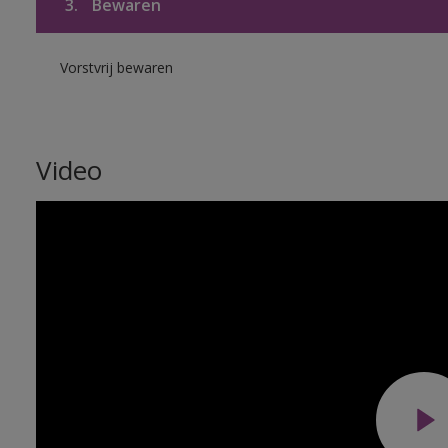
3.
Bewaren
Vorstvrij bewaren
Video