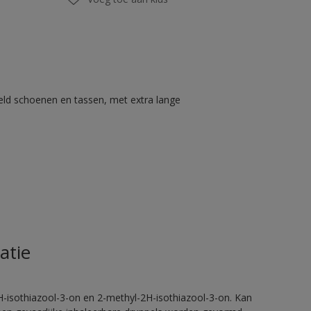
eld schoenen en tassen, met extra lange
atie
H-isothiazool-3-on en 2-methyl-2H-isothiazool-3-on. Kan