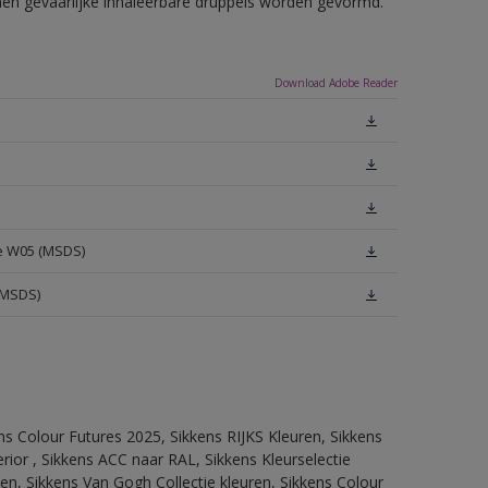
nnen gevaarlijke inhaleerbare druppels worden gevormd.
Download Adobe Reader
te W05 (MSDS)
(MSDS)
ns Colour Futures 2025, Sikkens RIJKS Kleuren, Sikkens
rior , Sikkens ACC naar RAL, Sikkens Kleurselectie
tten, Sikkens Van Gogh Collectie kleuren, Sikkens Colour