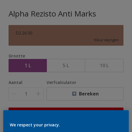
Alpha Rezisto Anti Marks
D2.20.50
Kleur wijzigen
Grootte
1 L
5 L
10 L
Aantal
Verfcalculator
Bereken
Op dit moment is het niet mogelijk dit product online
te bestellen. Houd de website in de gaten, we werken
We respect your privacy.
er hard aan om de voorraad aan te vullen.