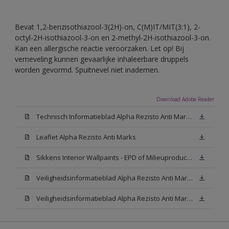
Bevat 1,2-benzisothiazool-3(2H)-on, C(M)IT/MIT(3:1), 2-
octyl-2H-isothiazool-3-on en 2-methyl-2H-isothiazool-3-on.
Kan een allergische reactie veroorzaken. Let op! Bij
verneveling kunnen gevaarlijke inhaleerbare druppels
worden gevormd. Spuitnevel niet inademen.
Download Adobe Reader
Technisch Informatieblad Alpha Rezisto Anti Marks (PDF)
Leaflet Alpha Rezisto Anti Marks
Sikkens Interior Wallpaints - EPD of Milieuproductverklaring
Veiligheidsinformatieblad Alpha Rezisto Anti Marks Mat White W05 (MSDS)
Veiligheidsinformatieblad Alpha Rezisto Anti Marks Mat N00 (MSDS)