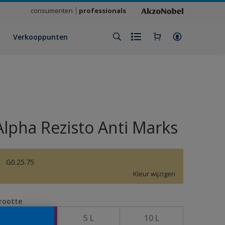
consumenten
professionals
Verkooppunten
Alpha Rezisto Anti Marks
G0.25.75
Kleur wijzigen
rootte
1 L
5 L
10 L