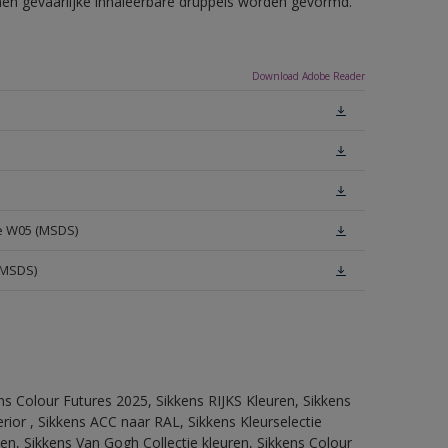
nnen gevaarlijke inhaleerbare druppels worden gevormd.
Download Adobe Reader
te W05 (MSDS)
(MSDS)
ns Colour Futures 2025, Sikkens RIJKS Kleuren, Sikkens
rior , Sikkens ACC naar RAL, Sikkens Kleurselectie
tten, Sikkens Van Gogh Collectie kleuren, Sikkens Colour