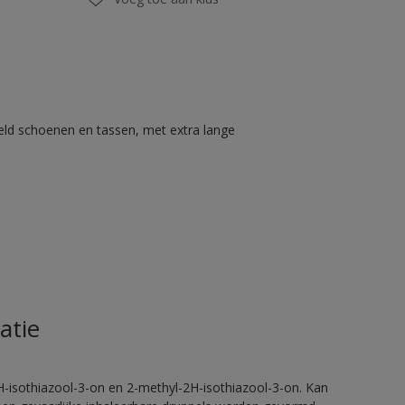
eld schoenen en tassen, met extra lange
atie
H-isothiazool-3-on en 2-methyl-2H-isothiazool-3-on. Kan