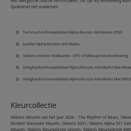
een allergische reactie veroorzaken. Let op! Bij verneveling ku
Spuitnevel niet inademen.
Technisch Informatieblad Alpha Rezisto Anti Marks (PDF)
Leaflet Alpha Rezisto Anti Marks
Sikkens Interior Wallpaints - EPD of Milieuproductverklaring
Veiligheidsinformatieblad Alpha Rezisto Anti Marks Mat Whi
Veiligheidsinformatieblad Alpha Rezisto Anti Marks Mat N00 
Kleurcollectie
Sikkens Kleuren van het Jaar 2026 - The Rhythm of Blues, Sikke
Modern Klassieke Kleuren, Sikkens 5051, Sikkens Alpha 501 Exte
Kleuren, Sikkens Kleurselectie Grijzen, Sikkens Kleurselectie Wi