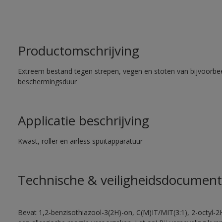
Productomschrijving
Extreem bestand tegen strepen, vegen en stoten van bijvoorbe
beschermingsduur
Applicatie beschrijving
Kwast, roller en airless spuitapparatuur
Technische & veiligheidsdocument
Bevat 1,2-benzisothiazool-3(2H)-on, C(M)IT/MIT(3:1), 2-octyl-2