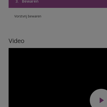
3.
Bewaren
Vorstvrij bewaren
Video