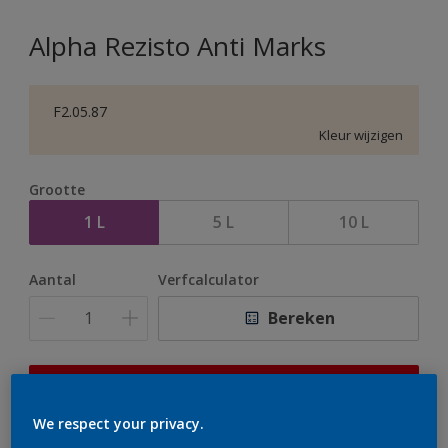
Alpha Rezisto Anti Marks
F2.05.87
Kleur wijzigen
Grootte
1 L
5 L
10 L
Aantal
Verfcalculator
Bereken
Op dit moment is het niet mogelijk dit product online
te bestellen. Houd de website in de gaten, we werken
We respect your privacy.
er hard aan om de voorraad aan te vullen.