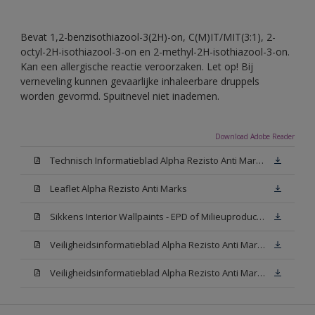
Bevat 1,2-benzisothiazool-3(2H)-on, C(M)IT/MIT(3:1), 2-
octyl-2H-isothiazool-3-on en 2-methyl-2H-isothiazool-3-on.
Kan een allergische reactie veroorzaken. Let op! Bij
verneveling kunnen gevaarlijke inhaleerbare druppels
worden gevormd. Spuitnevel niet inademen.
Download Adobe Reader
Technisch Informatieblad Alpha Rezisto Anti Marks (PDF)
Leaflet Alpha Rezisto Anti Marks
Sikkens Interior Wallpaints - EPD of Milieuproductverklaring
Veiligheidsinformatieblad Alpha Rezisto Anti Marks Mat White W05 (MSDS)
Veiligheidsinformatieblad Alpha Rezisto Anti Marks Mat N00 (MSDS)