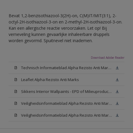
Bevat 1,2-benzisothiazool-3(2H)-on, C(M)IT/MIT(3:1), 2-
octyl-2H-isothiazool-3-on en 2-methyl-2H-isothiazool-3-on.
Kan een allergische reactie veroorzaken. Let op! Bij
verneveling kunnen gevaarlijke inhaleerbare druppels
worden gevormd. Spuitnevel niet inademen.
Download Adobe Reader
Technisch Informatieblad Alpha Rezisto Anti Marks (PDF)
Leaflet Alpha Rezisto Anti Marks
Sikkens Interior Wallpaints - EPD of Milieuproductverklaring
Veiligheidsinformatieblad Alpha Rezisto Anti Marks Mat White W05 (MSDS)
Veiligheidsinformatieblad Alpha Rezisto Anti Marks Mat N00 (MSDS)