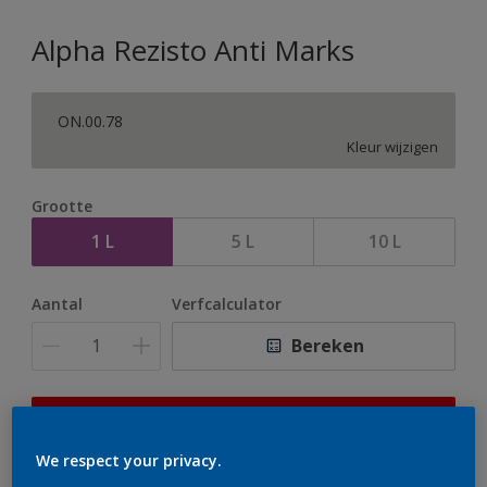
Alpha Rezisto Anti Marks
ON.00.78
Kleur wijzigen
Grootte
1 L
5 L
10 L
Aantal
Verfcalculator
Bereken
Op dit moment is het niet mogelijk dit product online
te bestellen. Houd de website in de gaten, we werken
We respect your privacy.
er hard aan om de voorraad aan te vullen.