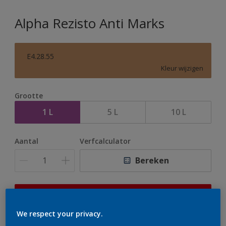
Alpha Rezisto Anti Marks
E4.28.55
Kleur wijzigen
Grootte
1 L
5 L
10 L
Aantal
Verfcalculator
Bereken
Op dit moment is het niet mogelijk dit product online
te bestellen. Houd de website in de gaten, we werken
We respect your privacy.
er hard aan om de voorraad aan te vullen.