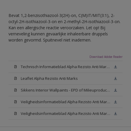
Bevat 1,2-benzisothiazool-3(2H)-on, C(M)IT/MIT(3:1), 2-
octyl-2H-isothiazool-3-on en 2-methyl-2H-isothiazool-3-on.
Kan een allergische reactie veroorzaken. Let op! Bij
verneveling kunnen gevaarlijke inhaleerbare druppels
worden gevormd. Spuitnevel niet inademen.
Download Adobe Reader
Technisch Informatieblad Alpha Rezisto Anti Marks (PDF)
Leaflet Alpha Rezisto Anti Marks
Sikkens Interior Wallpaints - EPD of Milieuproductverklaring
Veiligheidsinformatieblad Alpha Rezisto Anti Marks Mat White W05 (MSDS)
Veiligheidsinformatieblad Alpha Rezisto Anti Marks Mat N00 (MSDS)