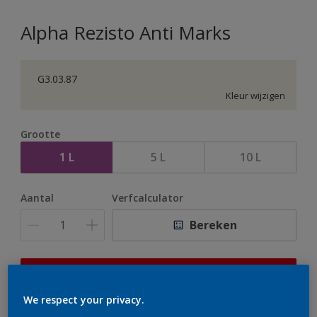
Alpha Rezisto Anti Marks
G3.03.87
Kleur wijzigen
Grootte
1 L
5 L
10 L
Aantal
Verfcalculator
Bereken
Op dit moment is het niet mogelijk dit product online
te bestellen. Houd de website in de gaten, we werken
We respect your privacy.
er hard aan om de voorraad aan te vullen.