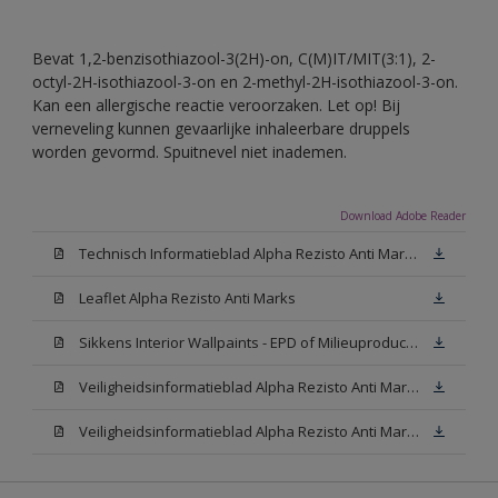
Bevat 1,2-benzisothiazool-3(2H)-on, C(M)IT/MIT(3:1), 2-
octyl-2H-isothiazool-3-on en 2-methyl-2H-isothiazool-3-on.
Kan een allergische reactie veroorzaken. Let op! Bij
verneveling kunnen gevaarlijke inhaleerbare druppels
worden gevormd. Spuitnevel niet inademen.
Download Adobe Reader
Technisch Informatieblad Alpha Rezisto Anti Marks (PDF)
Leaflet Alpha Rezisto Anti Marks
Sikkens Interior Wallpaints - EPD of Milieuproductverklaring
Veiligheidsinformatieblad Alpha Rezisto Anti Marks Mat White W05 (MSDS)
Veiligheidsinformatieblad Alpha Rezisto Anti Marks Mat N00 (MSDS)